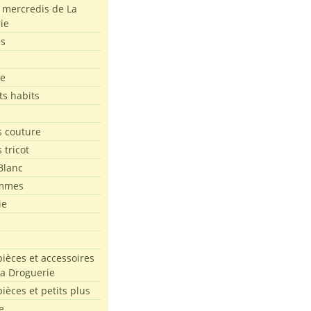
s mercredis de La
ie
es
le
ts habits
 couture
 tricot
Blanc
mmes
ie
pièces et accessoires
La Droguerie
pièces et petits plus
e