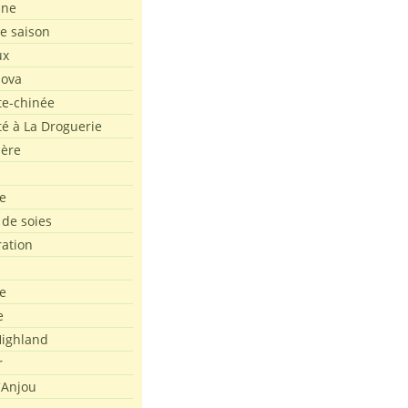
ine
de saison
ux
Nova
te-chinée
été à La Droguerie
ière
e
 de soies
ration
e
e
ighland
r
'Anjou