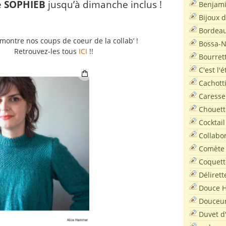
e
SOPHIEB
jusqu’à dimanche inclus !
Benjam
Bijoux 
Bordea
montre nos coups de coeur de la collab’ !
Bossa-
Retrouvez-les tous
ICI
!!
Bourret
C'est l'
Cachott
Caresse
Chouett
Cocktail
Collabo
Comète
Coquett
Délirett
Douce H
Douceu
Duvet d