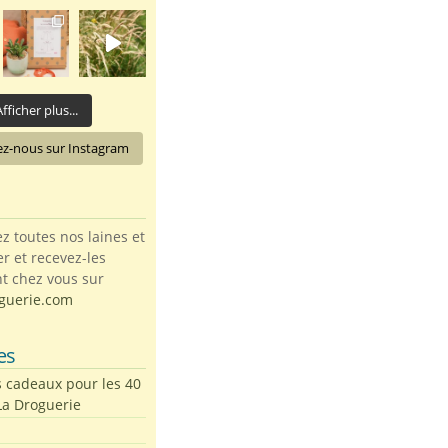
fficher plus...
ez-nous sur Instagram
toutes nos laines et
ter et recevez-les
t chez vous sur
guerie.com
es
s cadeaux pour les 40
La Droguerie