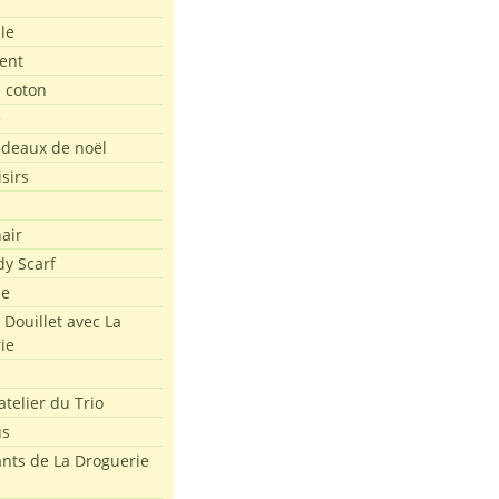
le
ent
e coton
e
adeaux de noël
isirs
air
dy Scarf
me
 Douillet avec La
ie
atelier du Trio
us
ants de La Droguerie