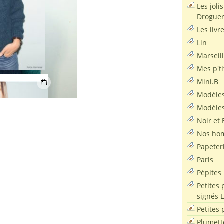
Les joli
Droguer
Les livr
Lin
Marseil
Mes p'ti
Mini.B
Modèles
Modèles
Noir et 
Nos ho
Papeter
Paris
Pépites
Petites 
signés 
Petites 
Plumett