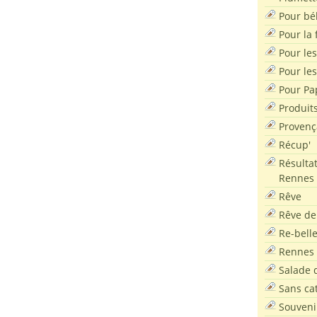
Pour bé
Pour la f
Pour les
Pour le
Pour Pa
Produit
Provenç
Récup'
Résultat
Rennes
Rêve
Rêve de
Re-bell
Rennes
Salade d
Sans ca
Souveni