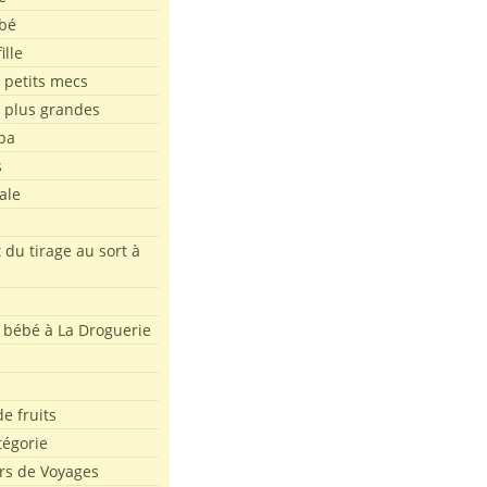
bé
ille
 petits mecs
s plus grandes
pa
s
ale
 du tirage au sort à
 bébé à La Droguerie
e
e fruits
tégorie
rs de Voyages