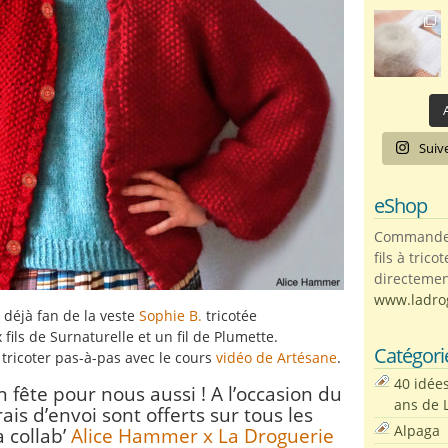
A
Suiv
eShop
Commandez 
fils à trico
directemen
www.ladro
 déjà fan de la veste
Sophie B.
tricotée
fils de Surnaturelle et un fil de Plumette.
Catégori
 tricoter pas-à-pas avec le cours
vidéo de Artésane
.
40 idée
en fête pour nous aussi ! A l’occasion du
ans de 
rais d’envoi sont offerts sur tous les
Alpaga
 collab’
Alice Hammer x La Droguerie