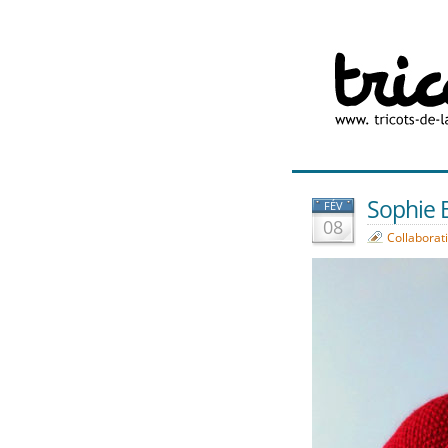
Sophie B
FÉV
08
Collaborat