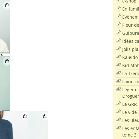
e-shop
En famil
Evènem
Fleur d
Guipur
Idées c
Jolis pla
Kaleïdo
Kid Moh
La Tren
Lainor
Léger et
Droguer
Le GRR
Le vide-
Les Ble
Les enf
tome 3