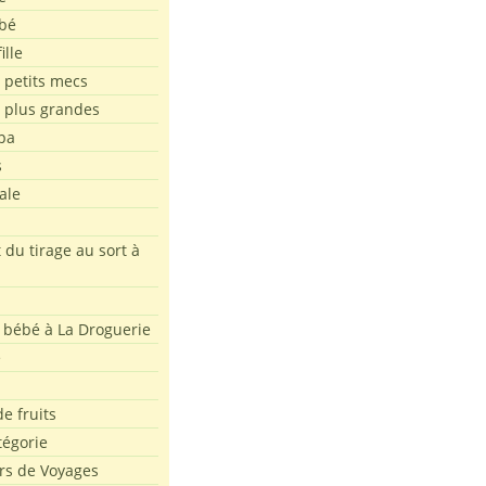
bé
ille
 petits mecs
s plus grandes
pa
s
ale
 du tirage au sort à
 bébé à La Droguerie
e
e fruits
tégorie
rs de Voyages