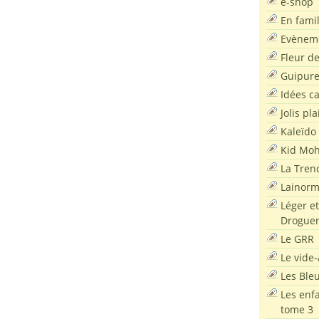
e-shop
En famil
Evènem
Fleur d
Guipur
Idées c
Jolis pla
Kaleïdo
Kid Moh
La Tren
Lainor
Léger et
Droguer
Le GRR
Le vide-
Les Ble
Les enf
tome 3