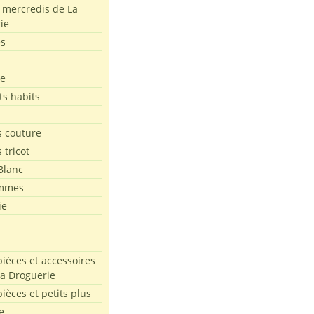
s mercredis de La
ie
es
le
ts habits
 couture
 tricot
Blanc
mmes
ie
pièces et accessoires
La Droguerie
pièces et petits plus
e