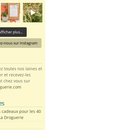
fficher plus...
ez-nous sur Instagram
toutes nos laines et
ter et recevez-les
t chez vous sur
guerie.com
es
s cadeaux pour les 40
La Droguerie