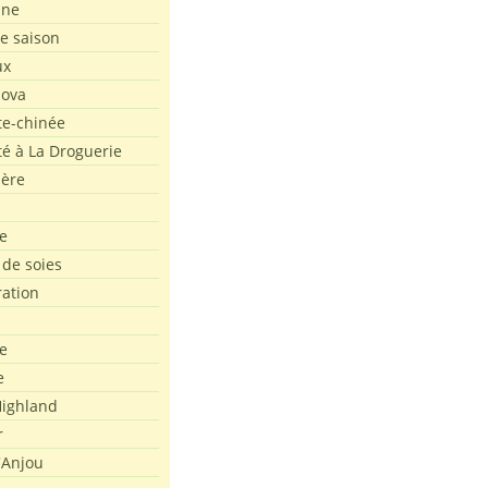
ine
de saison
ux
Nova
te-chinée
été à La Droguerie
ière
e
 de soies
ration
e
e
ighland
r
'Anjou