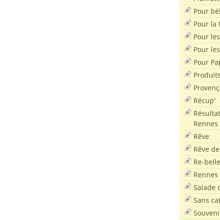
Pour bé
Pour la f
Pour les
Pour le
Pour Pa
Produit
Provenç
Récup'
Résultat
Rennes
Rêve
Rêve de
Re-bell
Rennes
Salade d
Sans ca
Souveni