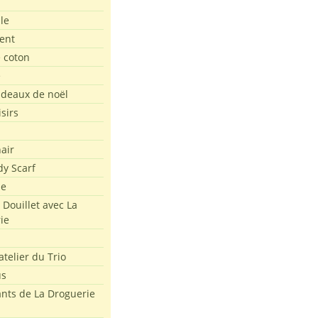
le
ent
e coton
e
adeaux de noël
isirs
air
dy Scarf
me
 Douillet avec La
ie
atelier du Trio
us
ants de La Droguerie