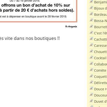
Benjam
Bijoux 
Bordea
Bossa-
Bourret
C'est l'
ès vite dans nos boutiques !!
Cachott
Caresse
Chouett
Cocktail
Collabo
Comète
Coquett
Délirett
Douce H
Douceu
Duvet d