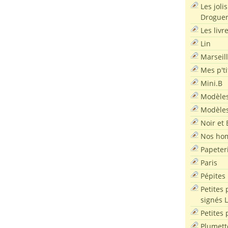
Les joli
Droguer
Les livr
Lin
Marseil
Mes p'ti
Mini.B
Modèles
Modèles
Noir et 
Nos ho
Papeter
Paris
Pépites
Petites 
signés 
Petites 
Plumett