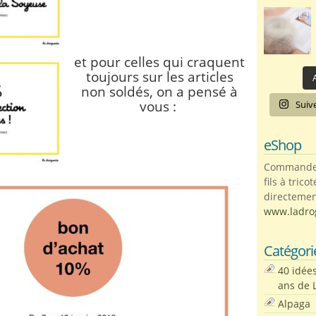
et pour celles qui craquent
toujours sur les articles
A
non soldés,
on a pensé à
vous :
Suiv
eShop
Commandez 
fils à trico
directemen
www.ladro
Catégori
40 idée
ans de 
Alpaga