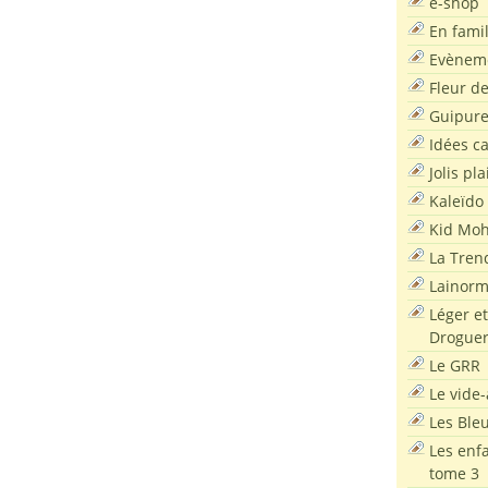
e-shop
En famil
Evènem
Fleur d
Guipur
Idées c
Jolis pla
Kaleïdo
Kid Moh
La Tren
Lainor
Léger et
Droguer
Le GRR
Le vide-
Les Ble
Les enf
tome 3