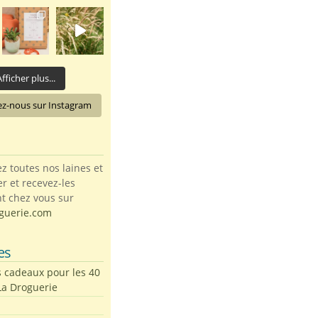
fficher plus...
ez-nous sur Instagram
toutes nos laines et
ter et recevez-les
t chez vous sur
guerie.com
es
s cadeaux pour les 40
La Droguerie