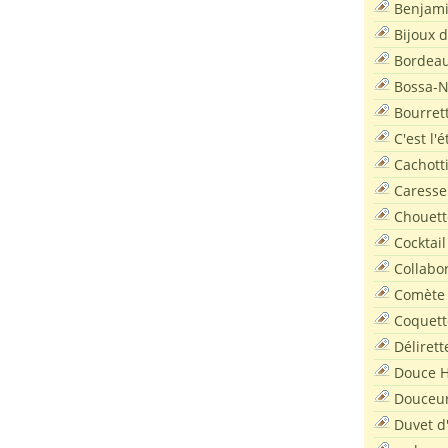
Benjam
Bijoux 
Bordea
Bossa-
Bourret
C'est l'
Cachott
Caresse
Chouett
Cocktail
Collabo
Comète
Coquett
Délirett
Douce H
Douceu
Duvet d