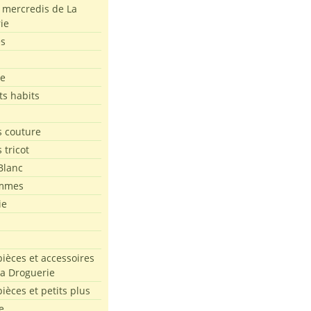
s mercredis de La
ie
es
le
ts habits
 couture
 tricot
Blanc
mmes
ie
pièces et accessoires
La Droguerie
pièces et petits plus
e