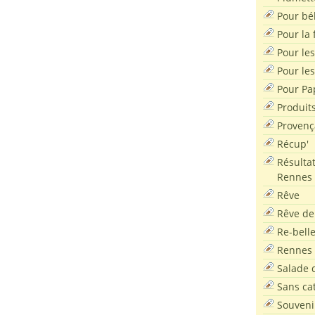
Pour bé
Pour la f
Pour les
Pour le
Pour Pa
Produit
Provenç
Récup'
Résultat
Rennes
Rêve
Rêve de
Re-bell
Rennes
Salade d
Sans ca
Souveni