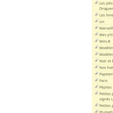
Les joli
Droguer
Les livr
Lin
Marseil
Mes p'ti
Mini.B
Modèles
Modèles
Noir et 
Nos ho
Papeter
Paris
Pépites
Petites 
signés 
Petites 
Plumett