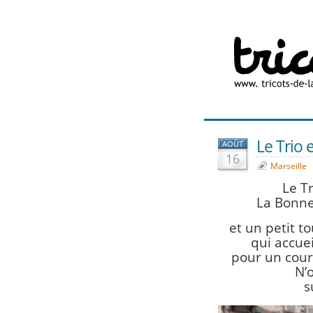
Le Trio e
AOÛT
16
Marseille
Le Tr
La Bonne 
et un petit t
qui accue
pour un cour
N’
s