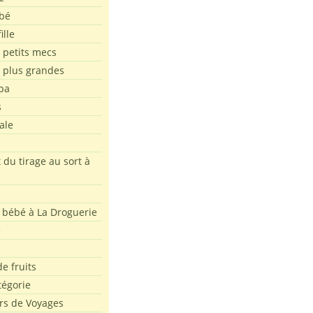
bé
ille
 petits mecs
s plus grandes
pa
s
ale
 du tirage au sort à
 bébé à La Droguerie
e
e fruits
tégorie
rs de Voyages