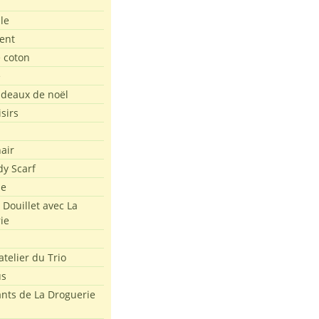
le
ent
e coton
e
adeaux de noël
isirs
air
dy Scarf
me
 Douillet avec La
ie
atelier du Trio
us
ants de La Droguerie