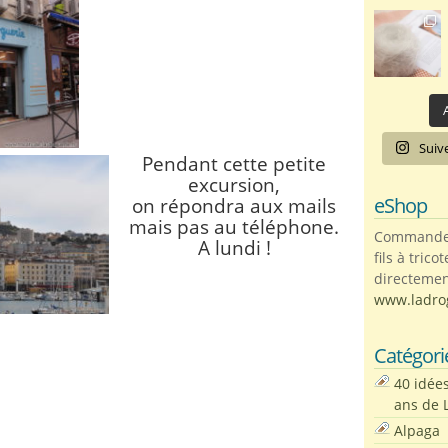
A
Suiv
Pendant cette petite
excursion,
eShop
on répondra aux mails
mais pas au téléphone.
Commandez 
A lundi !
fils à trico
directemen
www.ladro
Catégori
40 idée
ans de 
Alpaga