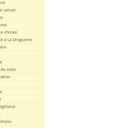
ine
de saison
ux
Nova
te-chinée
été à La Droguerie
ière
e
 de soies
ration
e
e
ighland
r
'Anjou