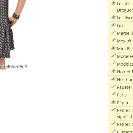
Les joli
Droguer
Les livr
Lin
Marseil
Mes p'ti
Mini.B
Modèles
Modèles
Noir et 
Nos ho
Papeter
Paris
Pépites
Petites 
signés 
Petites 
Plumett