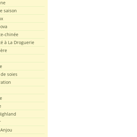
ine
de saison
ux
Nova
te-chinée
été à La Droguerie
ière
e
 de soies
ration
e
e
ighland
r
'Anjou