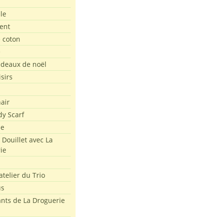
le
ent
e coton
e
adeaux de noël
isirs
air
dy Scarf
me
 Douillet avec La
ie
atelier du Trio
us
ants de La Droguerie