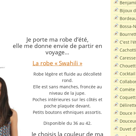
Benjam
Bijoux 
Bordea
Bossa-
Bourret
Je porte ma robe d’été,
C'est l'
elle me donne envie de partir en
Cachott
voyage…
Caresse
La robe « Swahili »
Chouett
Cocktail
Robe légère et fluide au décolleté
rond.
Collabo
Elle est sans manches, froncée au
Comète
niveau de la jupe.
Coquett
Poches intérieures sur les côtés et
Délirett
poche plaquée devant.
Petits boutons ethniques assortis.
Douce H
Douceu
Disponible du 36 au 42.
Duvet d
Je choisis la couleur de ma