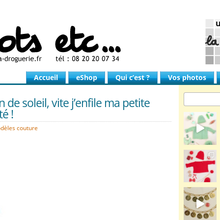
Accueil
eShop
Qui c’est ?
Vos photos
de soleil, vite j’enfile ma petite
é !
dèles couture