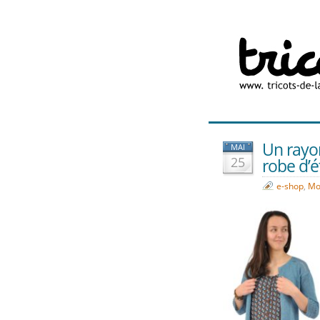
Un rayon 
MAI
25
robe d’ét
e-shop
,
Mo