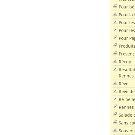
Pour bé
Pour la f
Pour les
Pour le
Pour Pa
Produit
Provenç
Récup'
Résultat
Rennes
Rêve
Rêve de
Re-bell
Rennes
Salade d
Sans ca
Souveni