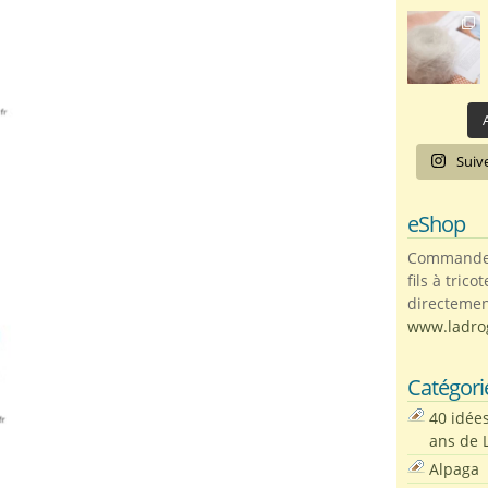
A
Suiv
eShop
Commandez 
fils à trico
directemen
www.ladro
Catégori
40 idée
ans de 
Alpaga