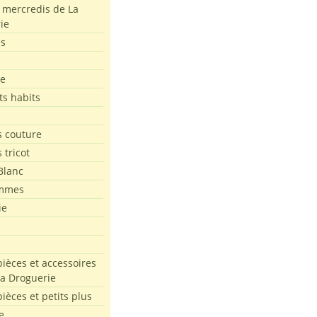
s mercredis de La
ie
es
le
ts habits
 couture
 tricot
Blanc
mmes
ie
pièces et accessoires
La Droguerie
pièces et petits plus
e