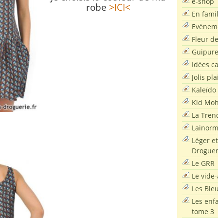
e-shop
robe
>ICI<
En famil
Evènem
Fleur d
Guipur
Idées c
Jolis pla
Kaleïdo
Kid Moh
La Tren
Lainor
Léger et
Droguer
Le GRR
Le vide-
Les Ble
Les enf
tome 3