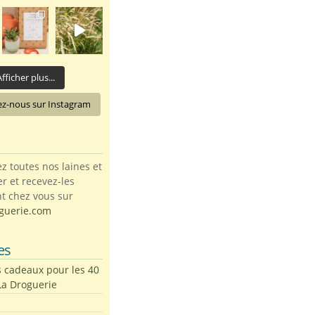
fficher plus...
ez-nous sur Instagram
toutes nos laines et
ter et recevez-les
t chez vous sur
guerie.com
es
s cadeaux pour les 40
La Droguerie