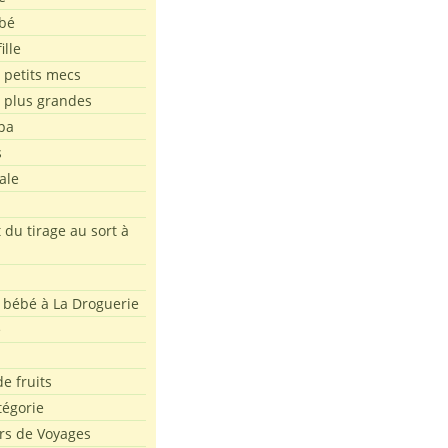
bé
ille
 petits mecs
s plus grandes
pa
s
ale
 du tirage au sort à
 bébé à La Droguerie
e
e fruits
tégorie
rs de Voyages