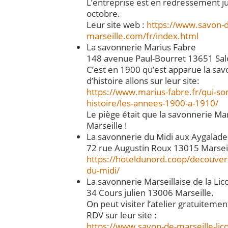
L’entreprise est en redressement ju
octobre.
Leur site web :
https://www.savon-
marseille.com/fr/index.html
La savonnerie Marius Fabre
148 avenue Paul-Bourret 13651 Sa
C’est en 1900 qu’est apparue la sav
d’histoire allons sur leur site:
https://www.marius-fabre.fr/qui-s
histoire/les-annees-1900-a-1910/
Le piège était que la savonnerie Mar
Marseille !
La savonnerie du Midi aux Aygalade
72 rue Augustin Roux 13015 Marsei
https://hoteldunord.coop/decouvert
du-midi/
La savonnerie Marseillaise de la Lic
34 Cours julien 13006 Marseille.
On peut visiter l’atelier gratuitemen
RDV sur leur site :
https://www.savon-de-marseille-li