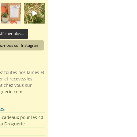
fficher plus...
ez-nous sur Instagram
toutes nos laines et
ter et recevez-les
t chez vous sur
guerie.com
es
s cadeaux pour les 40
La Droguerie