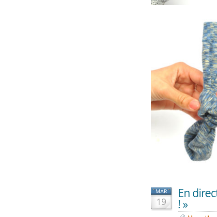
En direc
MAR
19
! »