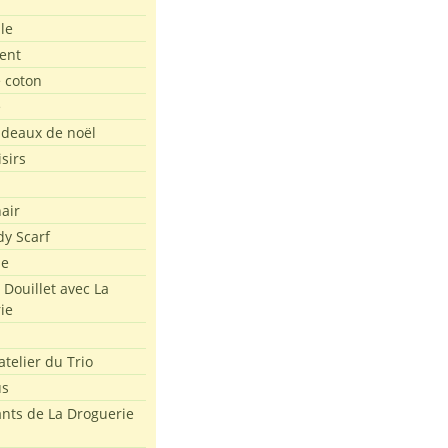
le
ent
e coton
e
adeaux de noël
isirs
air
dy Scarf
me
 Douillet avec La
ie
atelier du Trio
us
ants de La Droguerie