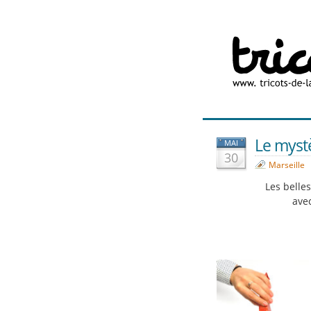
Le myst
MAI
30
Marseille
Les belle
ave