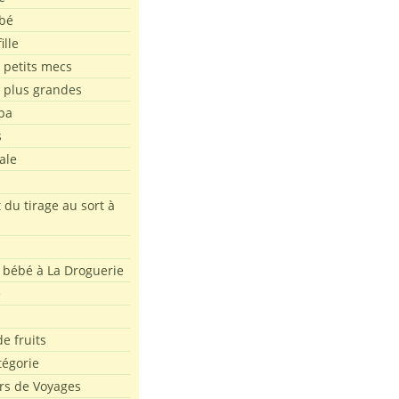
bé
ille
 petits mecs
s plus grandes
pa
s
ale
 du tirage au sort à
 bébé à La Droguerie
e
e fruits
tégorie
rs de Voyages