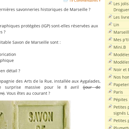
19 Commentaires »
Les joli
ernières savonneries historiques de Marseille ?
Droguer
Les livr
Lin
raphiques protégées (IGP) sont-elles réservées aux
s ?
Marseil
Mes p'ti
ritable Savon de Marseille sont :
Mini.B
brication
Modèles
aphique
Modèles
Noir et 
en détail ?
Nos ho
pagnie des Arts de la Rue, installée aux Aygalades,
Papeter
e surprise massive pour le 8 avril
(jour de
Paris
es)
. Vous êtes au courant ?
Pépites
Petites 
signés 
Petites 
Plumett