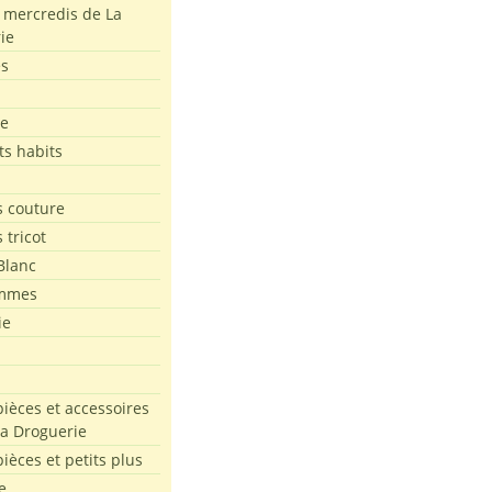
s mercredis de La
ie
es
le
ts habits
 couture
 tricot
Blanc
mmes
ie
pièces et accessoires
La Droguerie
pièces et petits plus
e