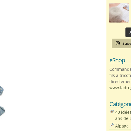
A
Suiv
eShop
Commandez 
fils à trico
directemen
www.ladro
Catégori
40 idée
ans de 
Alpaga