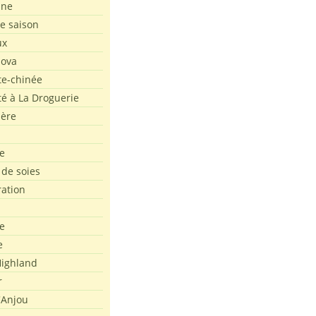
ine
de saison
ux
Nova
te-chinée
été à La Droguerie
ière
e
 de soies
ration
e
e
ighland
r
'Anjou