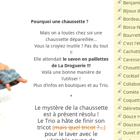
Benjam
Bijoux 
Bordea
Pourquoi une chaussette ?
Bossa-
Mais on a toutes chez soi une
Bourret
chaussette dépareillée…
C'est l'
Vous la croyiez inutile ? Pas du tout
Cachott
!!
Elle attendait
le savon en paillettes
Caresse
de La Droguerie !!!
Chouett
Voilà une bonne manière de
Cocktail
l’utiliser !
Collabo
Plus d’infos en boutiques et au Trio.
Comète
*
Coquett
Le mystère de la chaussette
Délirett
est à présent résolu !
Douce H
Le Trio a hâte de finir son
Douceu
tricot
(
mais quel tricot ?…
)
Duvet d
pour le laver avec le