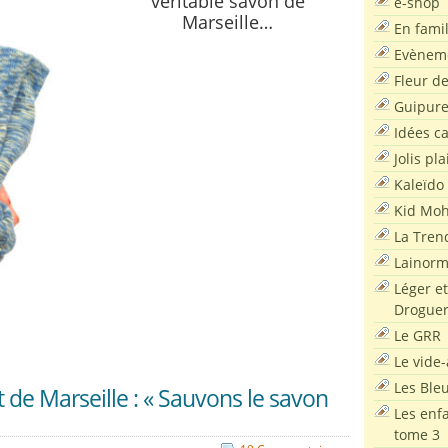
véritable savon de
e-shop
Marseille…
En famil
Evènem
Fleur d
Guipur
Idées c
Jolis pla
Kaleïdo
Kid Moh
La Tren
Lainor
Léger et
Droguer
Le GRR
Le vide-
Les Ble
t de Marseille : « Sauvons le savon
Les enf
tome 3