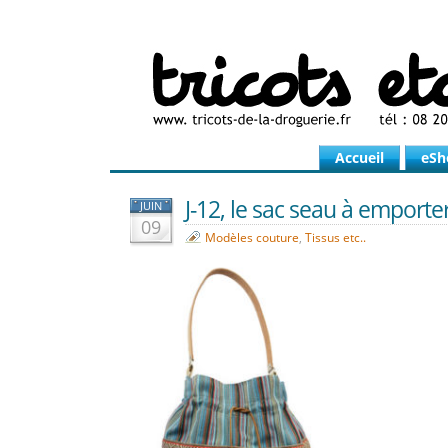
Accueil
eSh
J-12, le sac seau à emporter
JUIN
09
Modèles couture
,
Tissus etc..