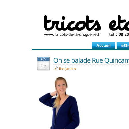
Accueil
eSh
On se balade Rue Quincam
FÉV
05
Benjamine