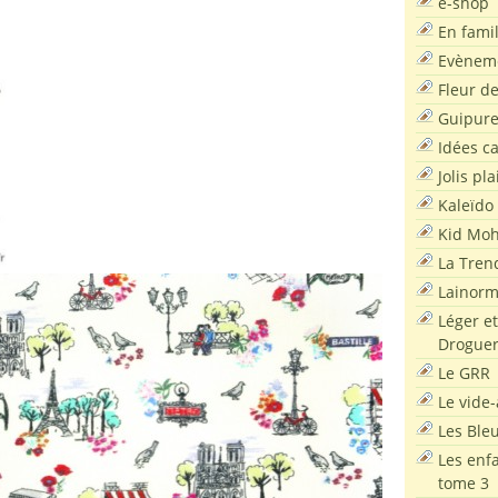
e-shop
En famil
Evènem
Fleur d
Guipur
Idées c
Jolis pla
Kaleïdo
Kid Moh
La Tren
Lainor
Léger et
Droguer
Le GRR
Le vide-
Les Ble
Les enf
tome 3