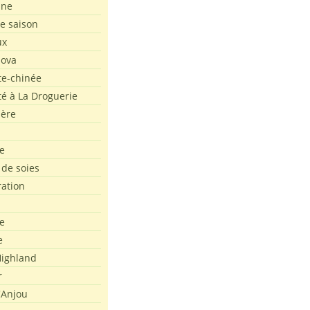
ine
de saison
ux
Nova
te-chinée
été à La Droguerie
ière
e
 de soies
ration
e
e
ighland
r
'Anjou