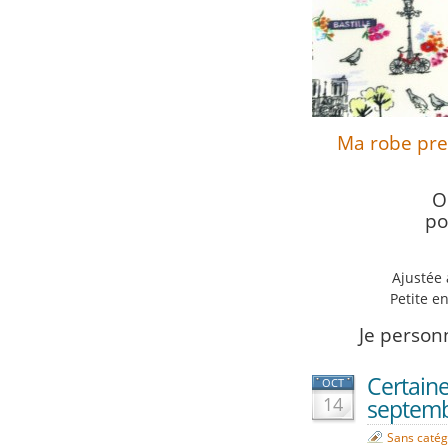
Ma robe pre
O
po
Ajustée 
Petite e
Je person
Certaine
OCT
14
septem
Sans catég