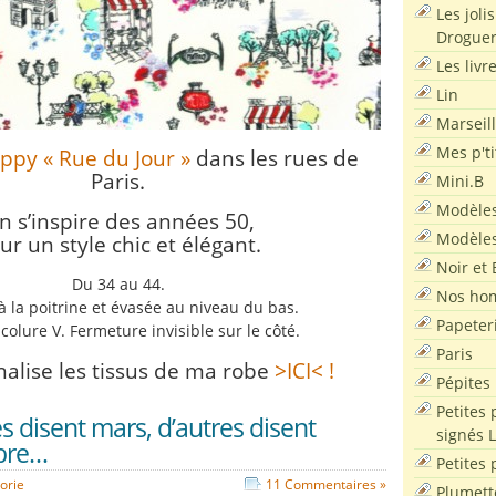
Les joli
Droguer
Les livr
Lin
Marseil
Mes p'ti
ppy « Rue du Jour »
dans les rues de
Paris.
Mini.B
Modèles
n s’inspire des années 50,
Modèles
ur un style chic et élégant.
Noir et 
Du 34 au 44.
Nos ho
à la poitrine et évasée au niveau du bas.
Papeter
ncolure V. Fermeture invisible sur le côté.
Paris
nalise les tissus de ma robe
>ICI< !
Pépites
Petites 
s disent mars, d’autres disent
signés 
bre…
Petites 
orie
11 Commentaires »
Plumett