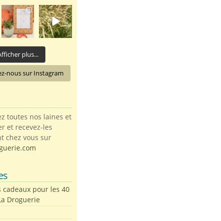
fficher plus...
ez-nous sur Instagram
toutes nos laines et
ter et recevez-les
t chez vous sur
guerie.com
es
s cadeaux pour les 40
La Droguerie