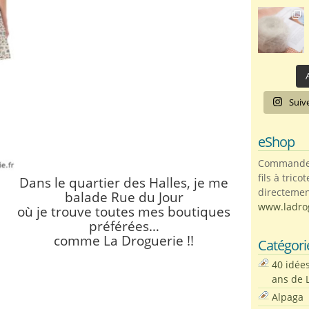
A
Suiv
eShop
Commandez 
fils à trico
Dans le quartier des Halles, je me
directemen
balade Rue du Jour
www.ladro
où je trouve
toutes mes boutiques
préférées…
comme La Droguerie !!
Catégori
40 idée
ans de 
Alpaga