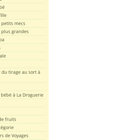
bé
ille
 petits mecs
s plus grandes
pa
s
ale
 du tirage au sort à
 bébé à La Droguerie
e
e fruits
tégorie
rs de Voyages