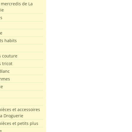
s mercredis de La
ie
es
le
ts habits
 couture
 tricot
Blanc
mmes
ie
pièces et accessoires
La Droguerie
pièces et petits plus
e