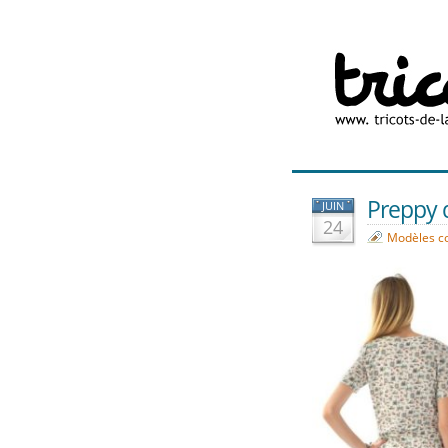
Preppy d
JUIN
24
Modèles c