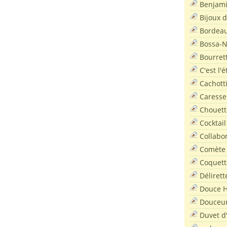
Benjam
Bijoux 
Bordea
Bossa-
Bourret
C'est l'
Cachott
Caresse
Chouett
Cocktail
Collabo
Comète
Coquett
Délirett
Douce H
Douceu
Duvet d