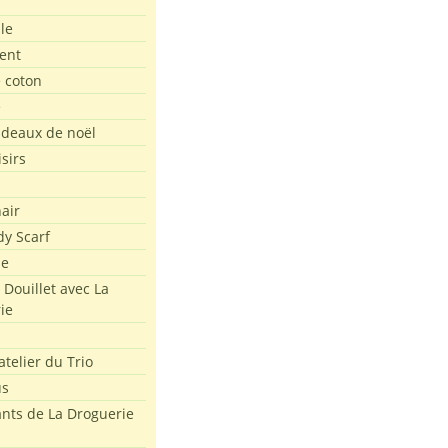
le
ent
e coton
e
adeaux de noël
isirs
air
dy Scarf
me
 Douillet avec La
ie
atelier du Trio
us
ants de La Droguerie