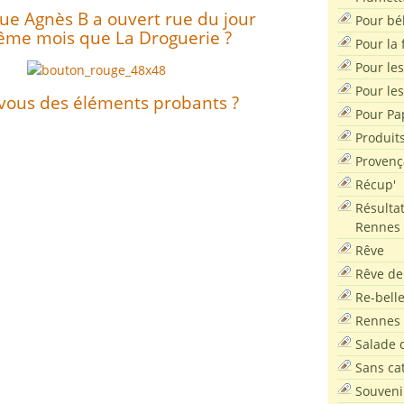
que Agnès B a ouvert rue du jour
Pour bé
ême mois que La Droguerie ?
Pour la f
Pour les
Pour le
vous des éléments probants ?
Pour Pa
Produit
Provenç
Récup'
Résultat
Rennes
Rêve
Rêve de
Re-bell
Rennes
Salade d
Sans ca
Souveni