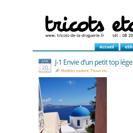
Accueil
eSh
J-1 Envie d’un petit top lége
JUIN
20
Modèles couture
,
Tissus etc..