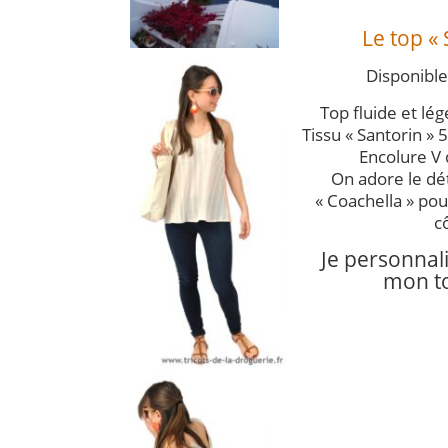
Le top « 
Disponible
Top fluide et lége
Tissu « Santorin »
Encolure V 
On adore le dét
« Coachella » pour
c
Je personnali
mon t