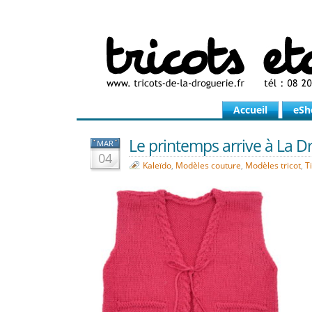
Accueil
eSh
Le printemps arrive à La 
MAR
04
Kaleïdo
,
Modèles couture
,
Modèles tricot
,
T