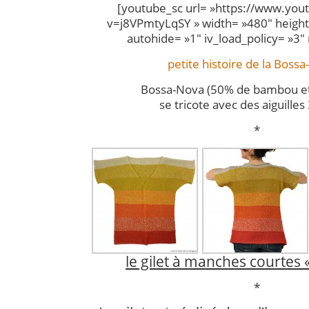
[youtube_sc url= »https://www.yo
v=j8VPmtyLqSY » width= »480″ height=
autohide= »1″ iv_load_policy= »3″
petite histoire de la Boss
Bossa-Nova (50% de bambou et
se tricote avec des aiguilles
*
le gilet à manches courtes 
*