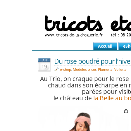
Accueil
eSh
Du rose poudré pour l’hiver
JAN
19
e-shop
,
Modèles tricot
,
Plumette
,
Voilette
Au Trio, on
craque pour le rose
chaud dans son écharpe en m
parées pour visit
le château de
la Belle au b