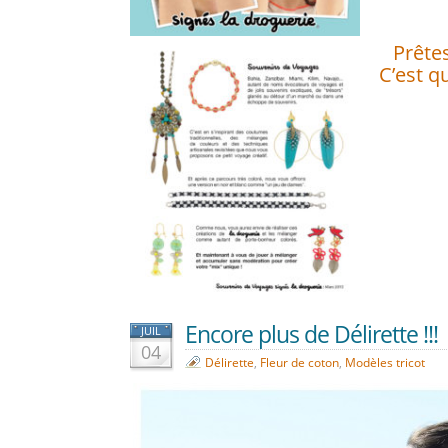
Prêtes
C’est q
Encore plus de Délirette !!!
JUIL
04
Délirette
,
Fleur de coton
,
Modèles tricot