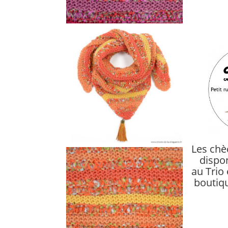
Les chè
dispon
au Trio 
boutiq