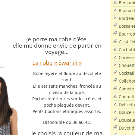
Benjam
Bijoux 
Bordea
Bossa-
Bourret
Je porte ma robe d’été,
C'est l'
elle me donne envie de partir en
Cachott
voyage…
Caresse
La robe « Swahili »
Chouett
Cocktail
Robe légère et fluide au décolleté
rond.
Collabo
Elle est sans manches, froncée au
Comète
niveau de la jupe.
Coquett
Poches intérieures sur les côtés et
Délirett
poche plaquée devant.
Petits boutons ethniques assortis.
Douce H
Douceu
Disponible du 36 au 42.
Duvet d
Je choisis la couleur de ma