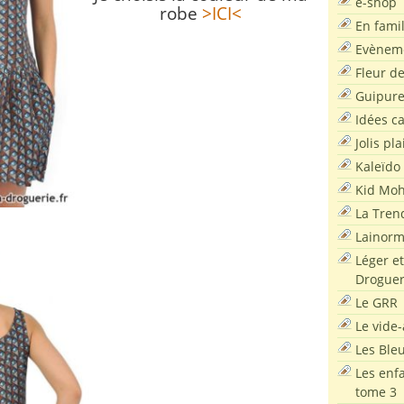
e-shop
robe
>ICI<
En famil
Evènem
Fleur d
Guipur
Idées c
Jolis pla
Kaleïdo
Kid Moh
La Tren
Lainor
Léger et
Droguer
Le GRR
Le vide-
Les Ble
Les enf
tome 3