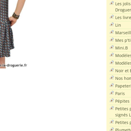
Les joli
Droguer
Les livr
Lin
Marseil
Mes p'ti
Mini.B
Modèles
Modèles
Noir et 
Nos ho
Papeter
Paris
Pépites
Petites 
signés 
Petites 
Plumett