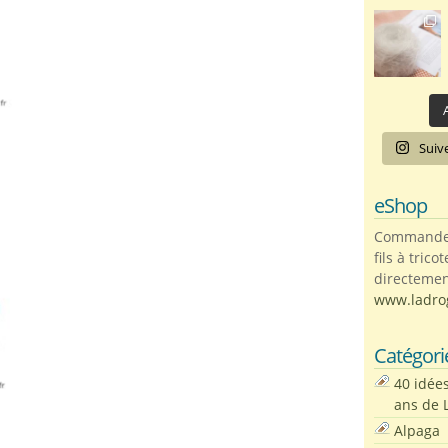
A
Suiv
eShop
Commandez 
fils à trico
directemen
www.ladro
Catégori
40 idée
ans de 
Alpaga