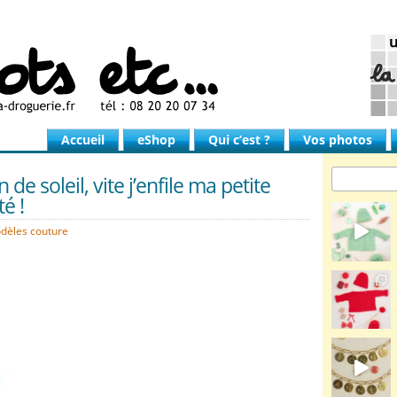
Accueil
eShop
Qui c’est ?
Vos photos
de soleil, vite j’enfile ma petite
é !
dèles couture