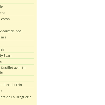
le
ent
e coton
e
adeaux de noël
isirs
air
dy Scarf
me
 Douillet avec La
ie
atelier du Trio
us
ants de La Droguerie