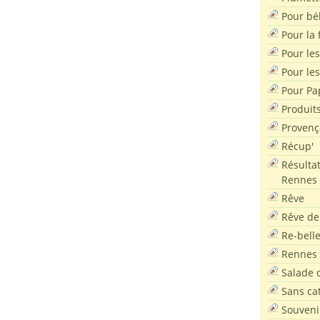
Pour bé
Pour la f
Pour les
Pour le
Pour Pa
Produit
Provenç
Récup'
Résultat
Rennes
Rêve
Rêve de
Re-bell
Rennes
Salade d
Sans ca
Souveni