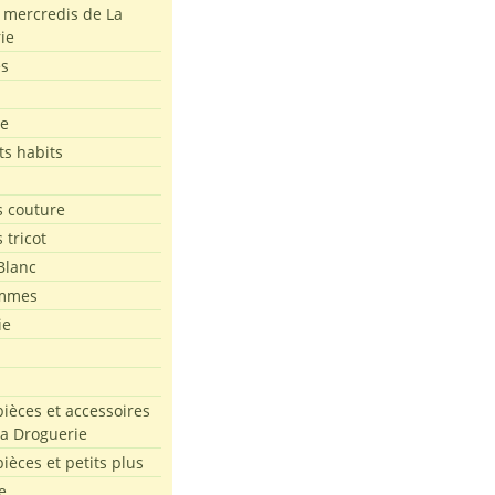
s mercredis de La
ie
es
le
ts habits
 couture
 tricot
Blanc
mmes
ie
pièces et accessoires
La Droguerie
pièces et petits plus
e