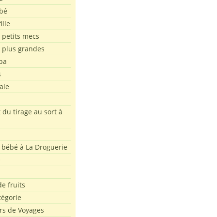
bé
ille
 petits mecs
s plus grandes
pa
s
ale
 du tirage au sort à
 bébé à La Droguerie
e
e fruits
tégorie
rs de Voyages