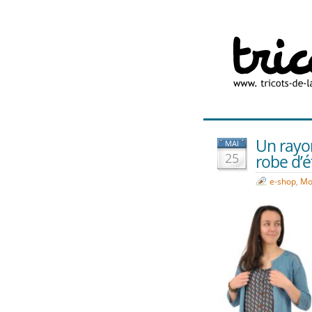
Un rayon 
MAI
25
robe d’ét
e-shop
,
Mo