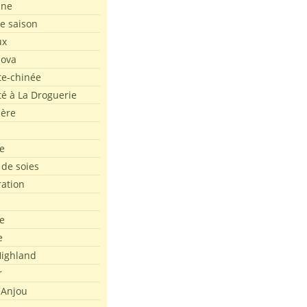
ine
de saison
ux
Nova
te-chinée
été à La Droguerie
ière
e
 de soies
ration
e
e
ighland
r
'Anjou