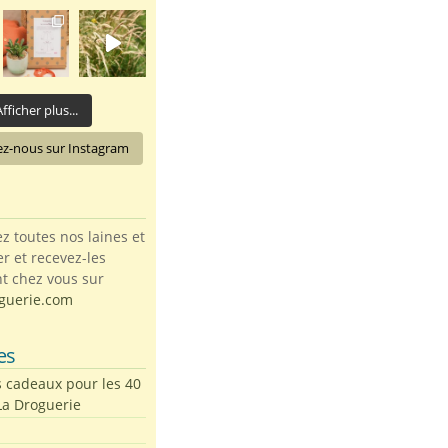
fficher plus...
ez-nous sur Instagram
toutes nos laines et
ter et recevez-les
t chez vous sur
guerie.com
es
s cadeaux pour les 40
La Droguerie