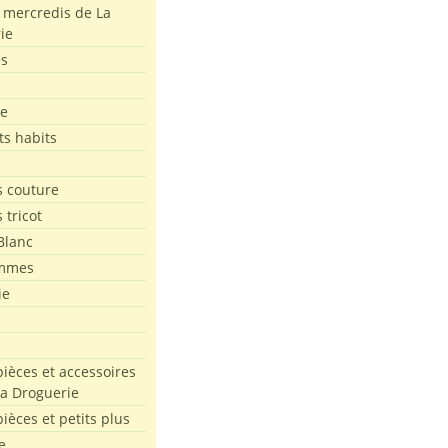
s mercredis de La
ie
es
le
ts habits
 couture
 tricot
Blanc
mmes
ie
pièces et accessoires
La Droguerie
pièces et petits plus
e