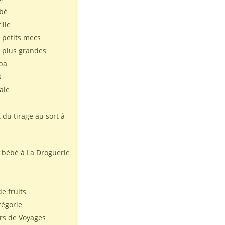
bé
ille
 petits mecs
s plus grandes
pa
s
ale
 du tirage au sort à
 bébé à La Droguerie
e
e fruits
tégorie
rs de Voyages