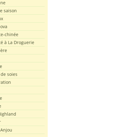
ine
de saison
ux
Nova
te-chinée
été à La Droguerie
ière
e
 de soies
ration
e
e
ighland
r
'Anjou