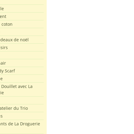
le
ent
e coton
e
adeaux de noël
isirs
air
dy Scarf
me
 Douillet avec La
ie
atelier du Trio
us
ants de La Droguerie