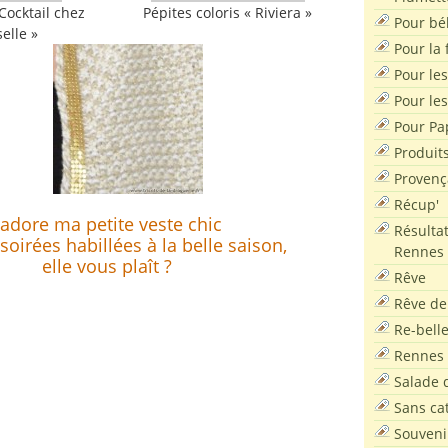
 Cocktail chez
Pépites coloris « Riviera »
Pour bé
elle »
Pour la f
Pour les
Pour le
Pour Pa
Produit
Provenç
uuuuuu
Récup'
’adore ma petite veste chic
Résultat
soirées habillées à la belle saison,
Rennes
elle vous plaît ?
Rêve
Rêve de
Re-bell
Rennes
Salade d
Sans ca
Souveni