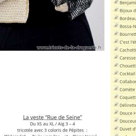
Benjam
Bijoux 
Bordea
Bossa-
Bourret
C'est l'
Cachott
Caresse
Chouett
Cocktail
Collabo
Comète
Coquett
Délirett
Douce H
La veste “Rue de Seine”
Douceu
Du XS au XL / Aig 3 – 4
Duvet d
tricotée avec 3 coloris de Pépites :