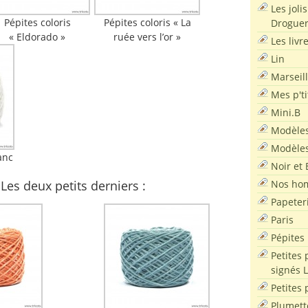
Les joli
Pépites coloris
Pépites coloris « La
Droguer
« Eldorado »
ruée vers l’or »
Les livr
Lin
Marseil
Mes p'ti
Mini.B
Modèles
Modèles
anc
Noir et 
Nos ho
Les deux petits derniers :
Papeter
Paris
Pépites
Petites 
signés 
Petites 
Plumett