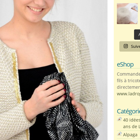
A
Suiv
eShop
Commandez 
fils à trico
directemen
www.ladro
Catégori
40 idée
ans de 
Alpaga