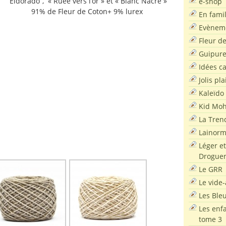
“Eldorado”, « Ruée vers l’or » et « Blanc Nacré »
e-shop
91% de Fleur de Coton+ 9% lurex
En famil
Evènem
Fleur d
Guipur
Idées c
Jolis pla
Kaleïdo
Kid Moh
La Tren
Lainor
Léger et
Droguer
Le GRR
Le vide-
Les Ble
Les enf
tome 3