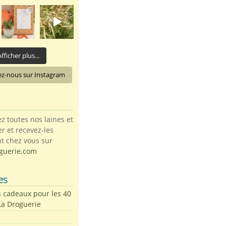
fficher plus...
ez-nous sur Instagram
toutes nos laines et
ter et recevez-les
t chez vous sur
guerie.com
es
s cadeaux pour les 40
La Droguerie