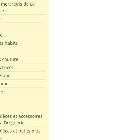
s mercredis de La
ie
es
le
ts habits
 couture
 tricot
Blanc
mmes
ie
pièces et accessoires
La Droguerie
pièces et petits plus
e