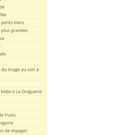
bé
ille
 petits mecs
s plus grandes
pa
s
ale
 du tirage au sort à
 bébé à La Droguerie
e
e fruits
tégorie
rs de Voyages