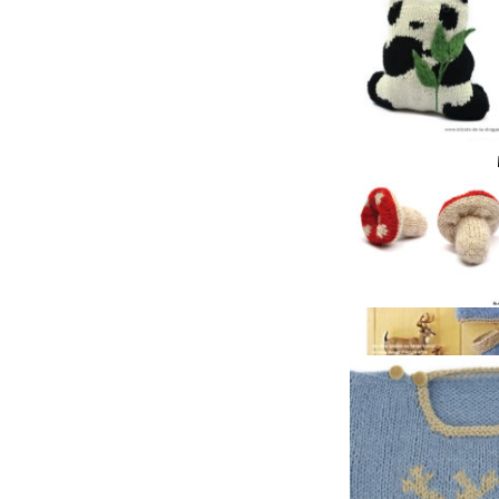
le « re
DÉC
07
Duvet d'An