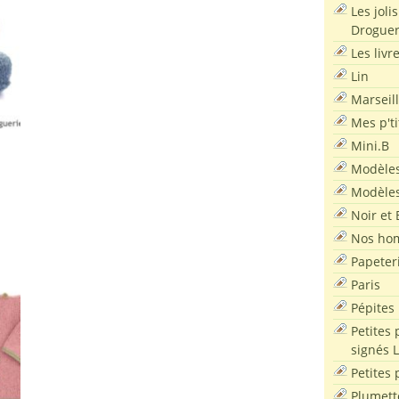
Les joli
Droguer
Les livr
Lin
Marseil
Mes p'ti
Mini.B
Modèles
Modèles
Noir et 
Nos ho
Papeter
Paris
Pépites
Petites 
signés 
Petites 
Plumett