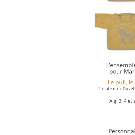
L’ensemble
pour Mari
Le pull, l
Tricoté en « Duvet
Aig. 3, 4 e
Personnal