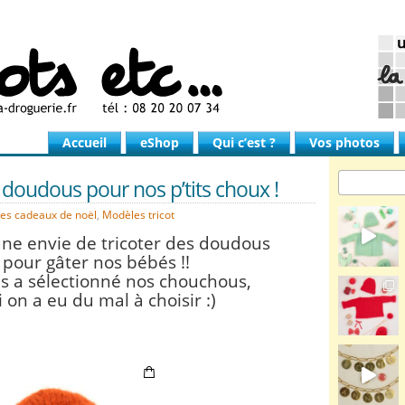
Accueil
eShop
Qui c’est ?
Vos photos
 doudous pour nos p’tits choux !
ées cadeaux de noël
,
Modèles tricot
e envie de tricoter des doudous
pour gâter nos bébés !!
s a sélectionné nos chouchous,
i on a eu du mal à choisir :)