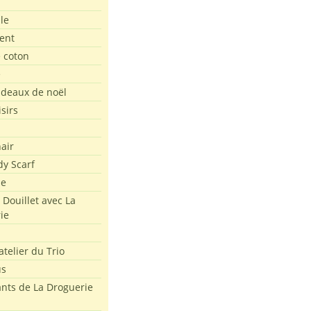
le
ent
e coton
e
adeaux de noël
isirs
air
dy Scarf
me
 Douillet avec La
ie
atelier du Trio
us
ants de La Droguerie