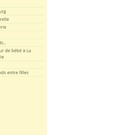
e
urg
relle
erie
tc..
r de bébé à La
ie
ds entre filles