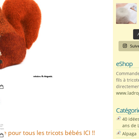
A
Suiv
eShop
Commandez 
fils à trico
directemen
www.ladro
Catégori
40 idée
ans de 
ue pour tous les tricots bébés ICI !!
Alpaga