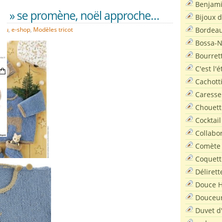
Benjam
nne » se promène, noël approche…
Bijoux 
Bordea
jou
,
e-shop
,
Modèles tricot
Bossa-
Bourret
C'est l'
Cachott
Caresse
Chouett
Cocktail
Collabo
Comète
Coquett
Délirett
Douce H
Douceu
Duvet d