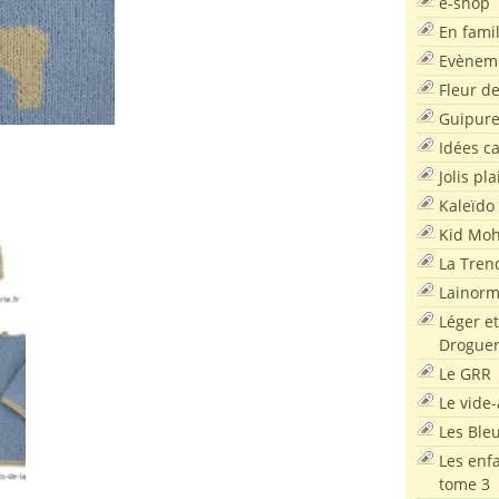
e-shop
En famil
Evènem
Fleur d
Guipur
Idées c
Jolis pla
Kaleïdo
Kid Moh
La Tren
Lainor
Léger et
Droguer
Le GRR
Le vide-
Les Ble
Les enf
tome 3