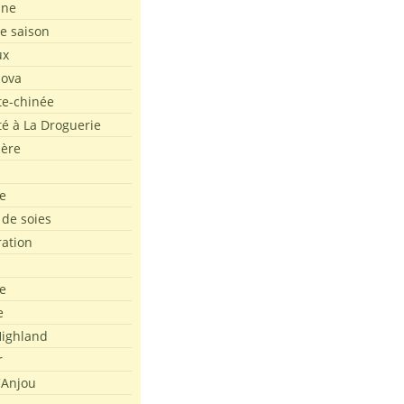
ine
de saison
ux
Nova
te-chinée
été à La Droguerie
ière
e
 de soies
ration
e
e
ighland
r
'Anjou