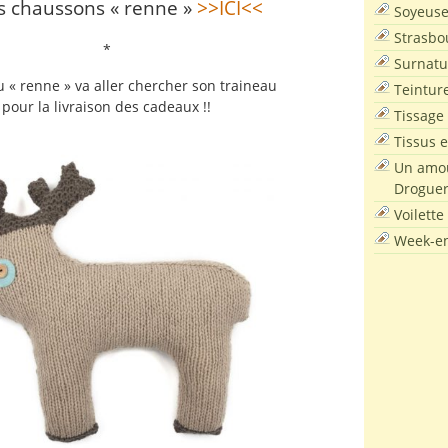
s chaussons « renne »
>>ICI<<
Soyeus
Strasbo
*
Surnatu
 « renne » va aller chercher son traineau
Teintur
pour la livraison des cadeaux !!
Tissage
Tissus e
Un amou
Droguer
Voilette
Week-en