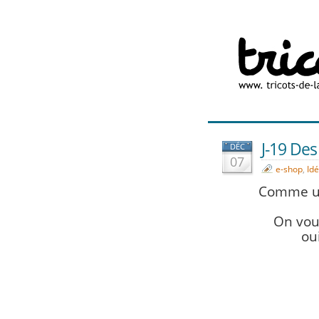
J-19 Des
DÉC
07
e-shop
,
Id
Comme un
On vou
ou