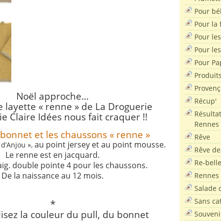
Pour bé
Pour la f
Pour les
Pour le
Pour Pa
Produit
Provenç
Noël approche…
Récup'
 layette « renne » de La Droguerie
Résultat
e Claire Idées nous fait craquer !!
Rennes
e bonnet et les chaussons « renne »
Rêve
au point jersey et au point mousse.
 d’Anjou »,
Rêve de
Le renne est en jacquard.
Re-bell
t aig. double pointe 4 pour les chaussons.
De la naissance au 12 mois.
Rennes
Salade d
Sans ca
*
isez la couleur du pull, du bonnet
Souveni