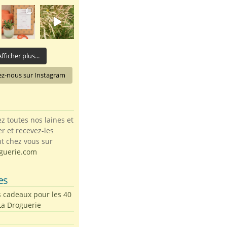
fficher plus...
ez-nous sur Instagram
toutes nos laines et
ter et recevez-les
t chez vous sur
guerie.com
es
s cadeaux pour les 40
La Droguerie