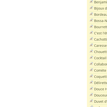
Benjam
Bijoux 
Bordea
Bossa-
Bourret
C'est l'
Cachott
Caresse
Chouett
Cocktail
Collabo
Comète
Coquett
Délirett
Douce H
Douceu
Duvet d