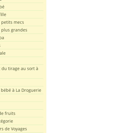
bé
ille
 petits mecs
s plus grandes
pa
s
ale
 du tirage au sort à
 bébé à La Droguerie
e
e fruits
tégorie
rs de Voyages