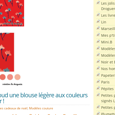
Les joli
Droguer
Les livr
Lin
Marseil
Mes p'ti
Mini.B
Modèles
Modèles
Noir et 
Nos ho
Papeter
Paris
Pépites
oud une blouse légère aux couleurs
Petites 
 !
signés 
Petites 
ées cadeaux de noël
,
Modèles couture
Plumett