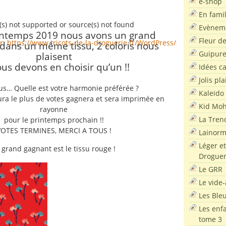
e-shop
En famil
(s) not supported or source(s) not found
Evènem
rintemps 2019 nous avons un grand
Fleur d
ier: https://www.tricots-de-la-droguerie.fr/WordPress/wp-conten
dans un même tissu,
2 coloris nous
Guipur
plaisent
ous devons en choisir qu’un !!
Idées c
Jolis pla
hes haut/bas pour augmenter ou diminuer le volume.
us… Quelle est votre harmonie préférée ?
Kaleïdo
ura le plus de votes gagnera et sera imprimée en
Kid Moh
rayonne
La Tren
pour le printemps prochain !!
VOTES TERMINES, MERCI A TOUS !
Lainor
Léger et
 grand gagnant est le tissu rouge !
Droguer
Le GRR
Le vide-
Les Ble
Les enf
tome 3