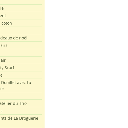
le
ent
e coton
t/2018/11/Comment-naissent-les-tissus-%C3%A0-La-Droguerie.mp4?_=
e
adeaux de noël
isirs
air
dy Scarf
me
 Douillet avec La
ie
atelier du Trio
us
ants de La Droguerie