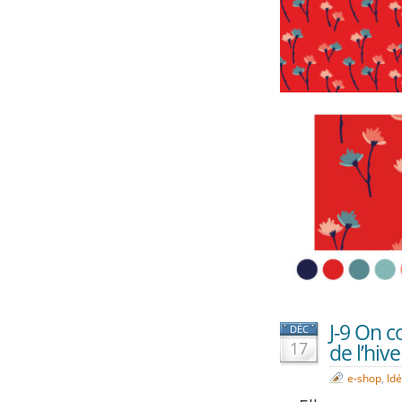
J-9 On c
DÉC
17
de l’hiver
e-shop
,
Id