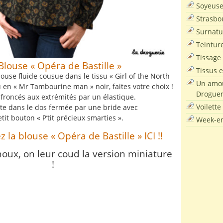
Soyeus
Strasbo
Surnatu
Teintur
Tissage
Blouse « Opéra de Bastille »
Tissus e
ouse fluide cousue dans le tissu « Girl of the North
Un amou
 en « Mr Tambourine man » noir, faites votre choix !
Droguer
 froncés aux extrémités par un élastique.
Voilette
nte dans le dos fermée par une bride avec
tit bouton « P’tit précieux smarties ».
Week-en
 la blouse « Opéra de Bastille » ICI !!
choux, on leur coud la version miniature
!