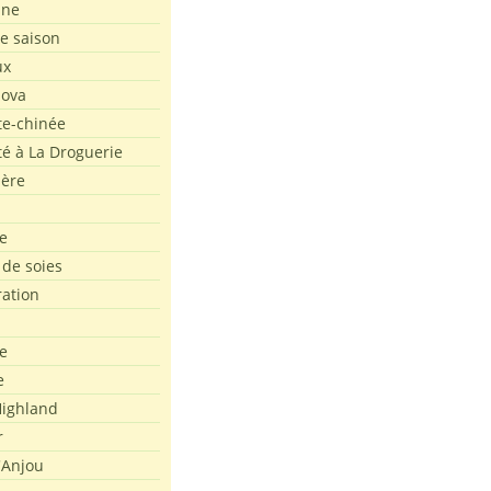
ine
de saison
ux
Nova
te-chinée
été à La Droguerie
ière
e
 de soies
ration
e
e
ighland
r
'Anjou