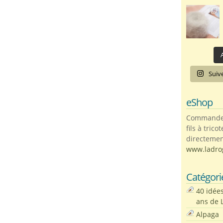
A
Suiv
eShop
Commandez 
fils à trico
directemen
www.ladro
Catégori
40 idée
ans de 
Alpaga