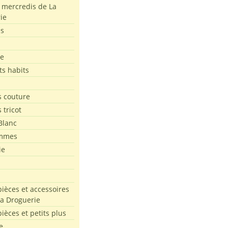
s mercredis de La
ie
es
le
ts habits
 couture
 tricot
Blanc
mmes
ie
pièces et accessoires
La Droguerie
pièces et petits plus
e