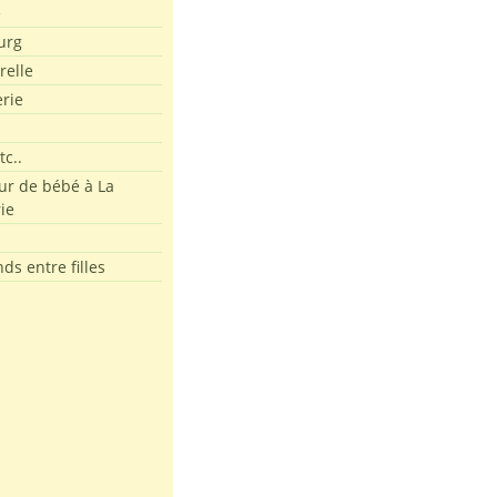
e
urg
relle
erie
tc..
r de bébé à La
ie
ds entre filles