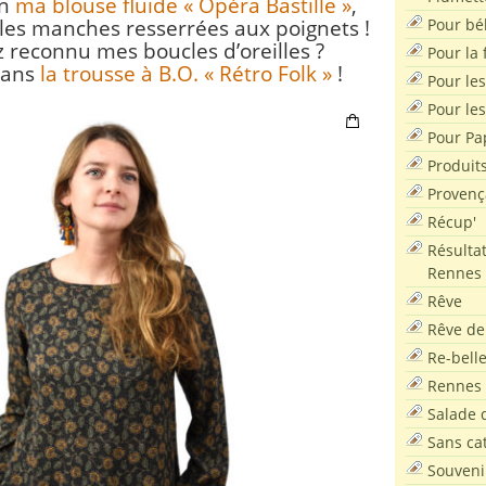
on
ma blouse fluide « Opéra Bastille »
,
Pour bé
 : les manches resserrées aux poignets !
 reconnu mes boucles d’oreilles ?
Pour la f
dans
la trousse à B.O. « Rétro Folk »
!
Pour les
Pour le
Pour Pa
Produit
Provenç
Récup'
Résultat
Rennes
Rêve
Rêve de
Re-bell
Rennes
Salade d
Sans ca
Souveni