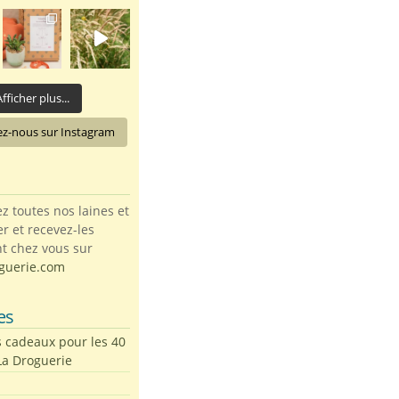
fficher plus...
ez-nous sur Instagram
toutes nos laines et
ter et recevez-les
t chez vous sur
guerie.com
es
s cadeaux pour les 40
La Droguerie