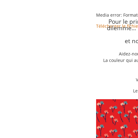
Media error: Format
Pour le p
Télécharger le fich
dilemme… 
et n
00:00
Utilisez les flèc
Aidez-no
La couleur qui a
Le