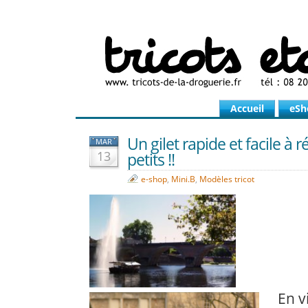
Accueil
eSh
Un gilet rapide et facile à 
MAR
13
petits !!
e-shop
,
Mini.B
,
Modèles tricot
En vi