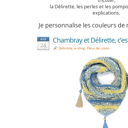
tricoter,
la Délirette, les perles et les pompo
explications.
Je personnalise les couleurs d
Chambray et Délirette, c’es
AVR
24
Délirette
,
e-shop
,
Fleur de coton