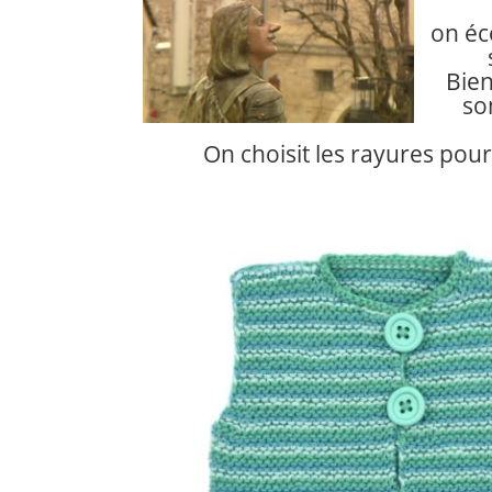
on éc
Bie
n
son
On choisit les rayures pou