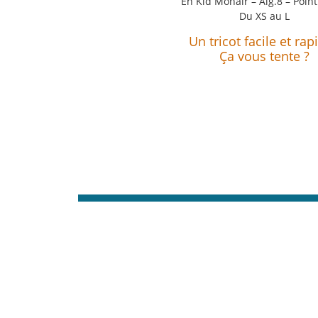
En Kid Mohair – Aig.8 – Point
Du XS au L
Un tricot facile et rap
Ça vous tente ?