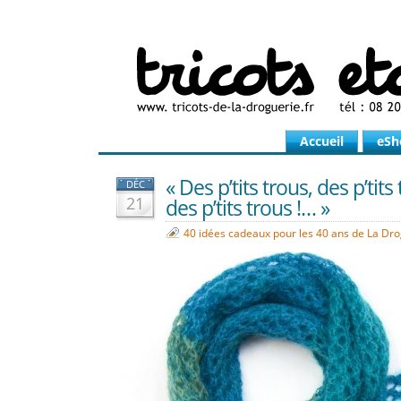
Accueil
eSh
« Des p’tits trous, des p’tits
DÉC
21
des p’tits trous !… »
40 idées cadeaux pour les 40 ans de La Dr