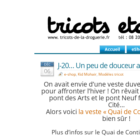
Accueil
eSh
J-20… Un peu de douceur au
DÉC
06
e-shop
,
Kid Mohair
,
Modèles tricot
On avait envie d’une veste duv
pour affronter l’hiver !
On rêvait 
pont des Arts et le pont Neuf fa
Cité…
Alors voici
la veste « Quai de Co
bien sûr !
Plus d’infos sur le Quai de Conti