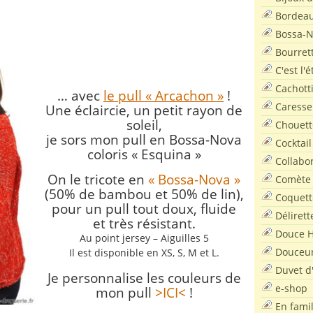
Bordea
Bossa-
Bourret
C'est l'
Cachott
… avec
le pull « Arcachon »
!
Caresse
Une éclaircie, un petit rayon de
soleil,
Chouett
je sors mon pull en Bossa-Nova
Cocktail
coloris « Esquina »
Collabo
On le tricote en
« Bossa-Nova »
Comète
(50% de bambou et 50% de lin),
Coquett
pour un pull tout doux, fluide
Délirett
et très résistant.
Douce H
Au point jersey – Aiguilles 5
Douceu
Il est disponible en XS, S, M et L.
Duvet d
Je personnalise les couleurs de
e-shop
mon pull
>ICI<
!
En famil