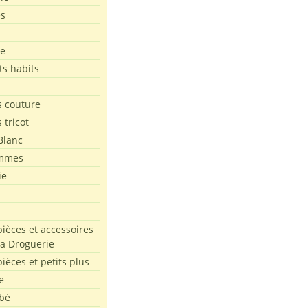
es
le
ts habits
 couture
 tricot
Blanc
mmes
ie
pièces et accessoires
La Droguerie
pièces et petits plus
e
bé