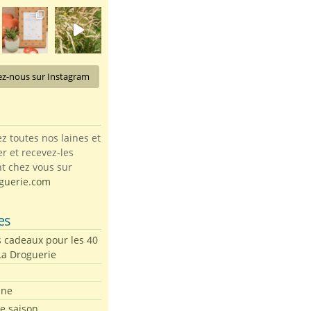
ez-nous sur Instagram
toutes nos laines et
ter et recevez-les
t chez vous sur
guerie.com
es
s cadeaux pour les 40
La Droguerie
ine
de saison