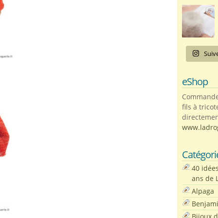
Suiv
eShop
Commandez 
fils à trico
directemen
www.ladro
Catégori
40 idée
ans de 
Alpaga
Benjam
Bijoux 