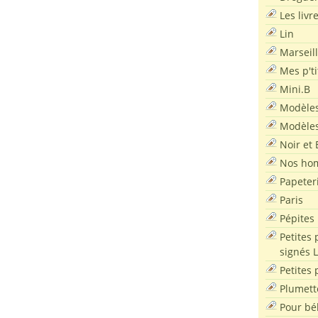
Les livr
Lin
Marseil
Mes p'ti
Mini.B
Modèles
Modèles
Noir et 
Nos ho
Papeter
Paris
Pépites
Petites 
signés 
Petites 
Plumett
Pour bé