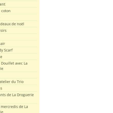
ent
e coton
e
adeaux de noël
isirs
air
dy Scarf
me
 Douillet avec La
ie
atelier du Trio
us
ants de La Droguerie
s mercredis de La
ie