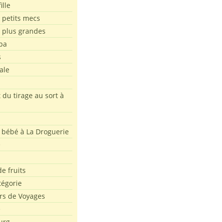
ille
 petits mecs
s plus grandes
pa
s
ale
 du tirage au sort à
 bébé à La Droguerie
e
e fruits
tégorie
rs de Voyages
e
urg