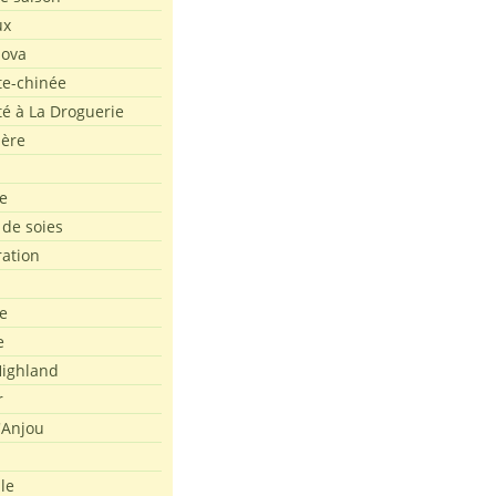
ux
Nova
te-chinée
été à La Droguerie
ière
e
 de soies
ration
e
e
ighland
r
'Anjou
le