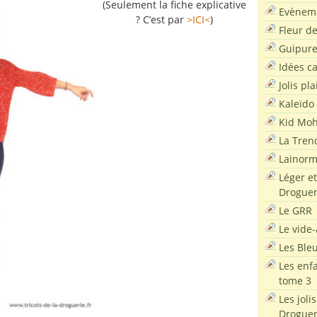
(Seulement la fiche explicative
Evènem
? C’est par
>ICI<
)
Fleur d
Guipur
Idées c
Jolis pla
Kaleïdo
Kid Moh
La Tren
Lainor
Léger et
Droguer
Le GRR
Le vide-
Les Ble
Les enf
tome 3
Les joli
Droguer