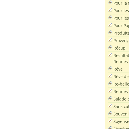
Pour la f
Pour les
Pour le
Pour Pa
Produit
Provenç
Récup'
Résultat
Rennes
Rêve
Rêve de
Re-bell
Rennes
Salade d
Sans ca
Souveni
Soyeus
Strasbo