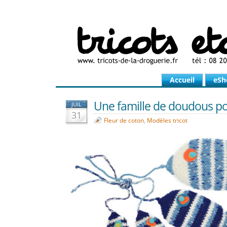
Accueil
eSh
Une famille de doudous poi
JUIL
31
Fleur de coton
,
Modèles tricot