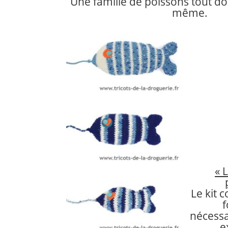
Une famille de poissons tout dou
même.
« 
Le kit c
f
nécess
e