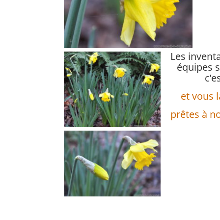
Les inventai
équipes s
c’e
et vous 
prêtes à 