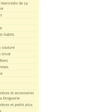
s mercredis de La
ie
es
le
ts habits
 couture
 tricot
Blanc
mmes
ie
pièces et accessoires
La Droguerie
pièces et petits plus
e