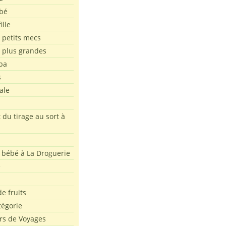
bé
ille
 petits mecs
s plus grandes
pa
s
ale
 du tirage au sort à
 bébé à La Droguerie
e
e fruits
tégorie
rs de Voyages