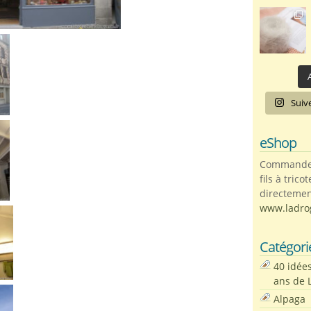
A
Suiv
eShop
Commandez 
fils à trico
directemen
www.ladro
Catégori
40 idée
ans de 
Alpaga