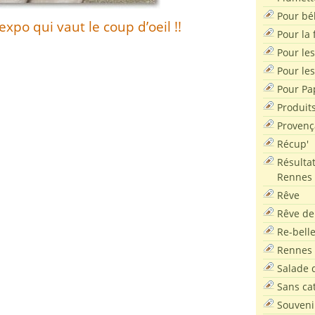
Pour bé
xpo qui vaut le coup d’oeil !!
Pour la f
Pour les
Pour le
Pour Pa
Produit
Provenç
Récup'
Résultat
Rennes
Rêve
Rêve de
Re-bell
Rennes
Salade d
Sans ca
Souveni