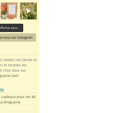
fficher plus...
ez-nous sur Instagram
toutes nos laines et
ter et recevez-les
t chez vous sur
guerie.com
es
s cadeaux pour les 40
La Droguerie