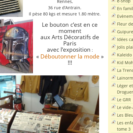
e-shop
Rennes,
36 rue d’Antrain.
En famil
Il pèse 80 kgs et mesure 1.80 mètre.
Evènem
Le bouton c’est en ce
Fleur d
moment
Guipur
aux Arts Décoratifs de
Idées c
Paris
Jolis pla
avec l’exposition
:
Kaleïdo
«
Déboutonner la mode
»
!!!
Kid Moh
La Tren
Lainor
Léger et
Droguer
Le GRR
Le vide-
Les Ble
Les enf
tome 3