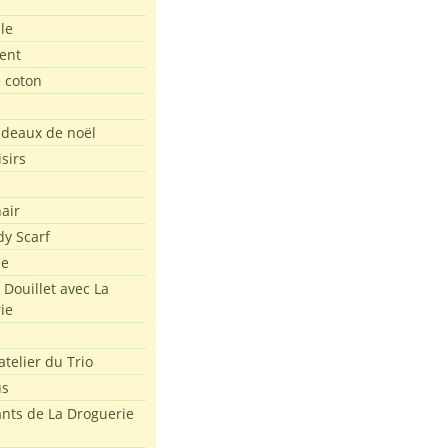
le
ent
e coton
e
adeaux de noël
isirs
air
dy Scarf
me
 Douillet avec La
ie
atelier du Trio
us
ants de La Droguerie