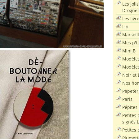
Les joli
Droguer
Les livr
Lin
Marseil
Mes p'ti
Mini.B
Modèles
Modèles
Noir et 
Nos ho
Papeter
Paris
Pépites
Petites 
signés 
Petites 
Plumett