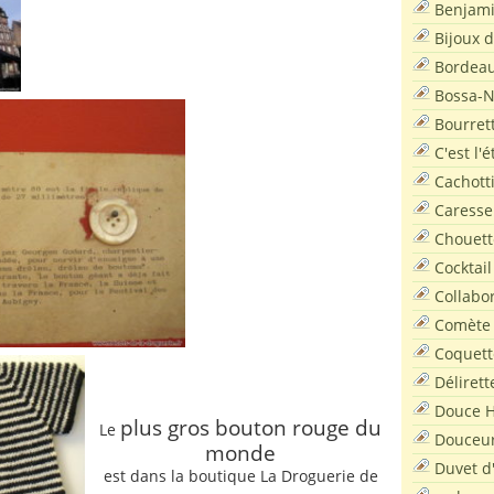
Benjam
Bijoux 
Bordea
Bossa-
Bourret
C'est l'
Cachott
Caresse
Chouett
Cocktail
Collabo
Comète
Coquett
Délirett
Douce H
plus gros bouton rouge du
Le
Douceu
monde
Duvet d
est dans la boutique La Droguerie de