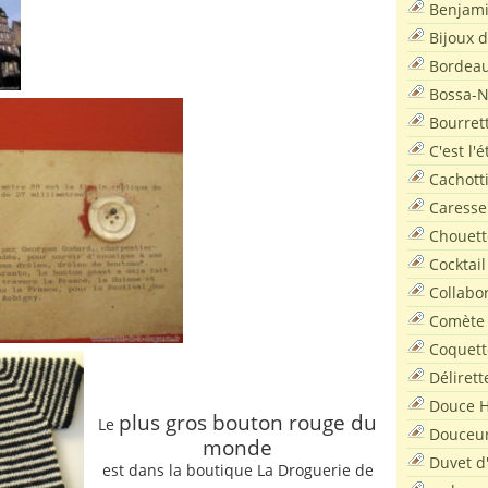
Benjam
Bijoux 
Bordea
Bossa-
Bourret
C'est l'
Cachott
Caresse
Chouett
Cocktail
Collabo
Comète
Coquett
Délirett
Douce H
plus gros bouton rouge du
Le
Douceu
monde
Duvet d
est dans la boutique La Droguerie de