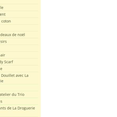
le
ent
e coton
e
adeaux de noël
isirs
air
dy Scarf
me
 Douillet avec La
ie
atelier du Trio
us
ants de La Droguerie