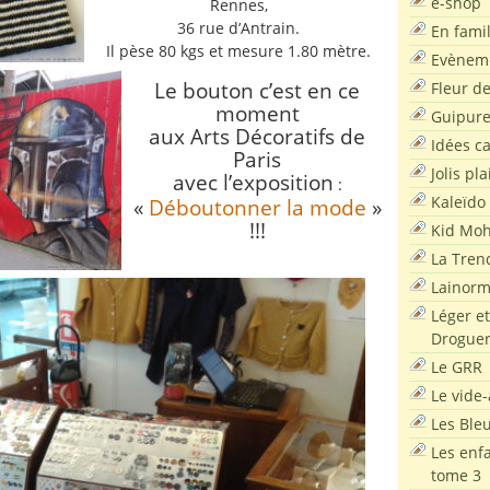
e-shop
Rennes,
36 rue d’Antrain.
En famil
Il pèse 80 kgs et mesure 1.80 mètre.
Evènem
Le bouton c’est en ce
Fleur d
moment
Guipur
aux Arts Décoratifs de
Idées c
Paris
Jolis pla
avec l’exposition
:
Kaleïdo
«
Déboutonner la mode
»
!!!
Kid Moh
La Tren
Lainor
Léger et
Droguer
Le GRR
Le vide-
Les Ble
Les enf
tome 3