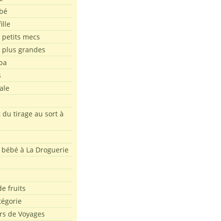
bé
ille
 petits mecs
s plus grandes
pa
s
ale
 du tirage au sort à
 bébé à La Droguerie
e
e fruits
tégorie
rs de Voyages