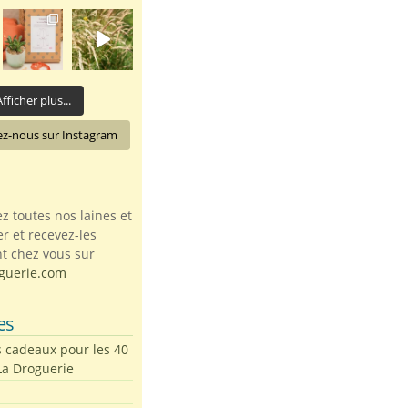
fficher plus...
ez-nous sur Instagram
toutes nos laines et
ter et recevez-les
t chez vous sur
guerie.com
es
s cadeaux pour les 40
La Droguerie