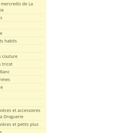
s mercredis de La
ie
es
le
ts habits
 couture
 tricot
Blanc
mmes
ie
pièces et accessoires
La Droguerie
pièces et petits plus
e