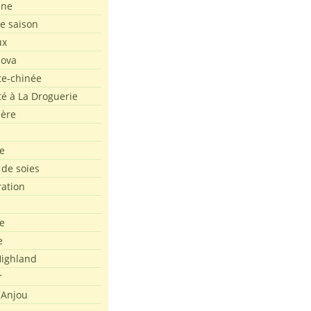
ine
de saison
ux
Nova
te-chinée
été à La Droguerie
ière
e
 de soies
ration
e
e
ighland
r
'Anjou