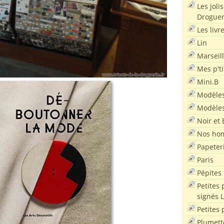
Les joli
Droguer
Les livr
Lin
Marseil
Mes p'ti
Mini.B
Modèles
Modèles
Noir et 
Nos ho
Papeter
Paris
Pépites
Petites 
signés 
Petites 
Plumett