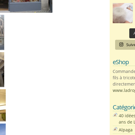
A
Suiv
eShop
Commandez 
fils à trico
directemen
www.ladro
Catégori
40 idée
ans de 
Alpaga