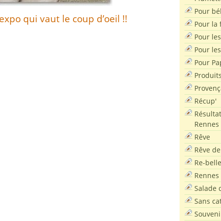
Pour bé
xpo qui vaut le coup d’oeil !!
Pour la f
Pour les
Pour le
Pour Pa
Produit
Provenç
Récup'
Résultat
Rennes
Rêve
Rêve de
Re-bell
Rennes
Salade d
Sans ca
Souveni