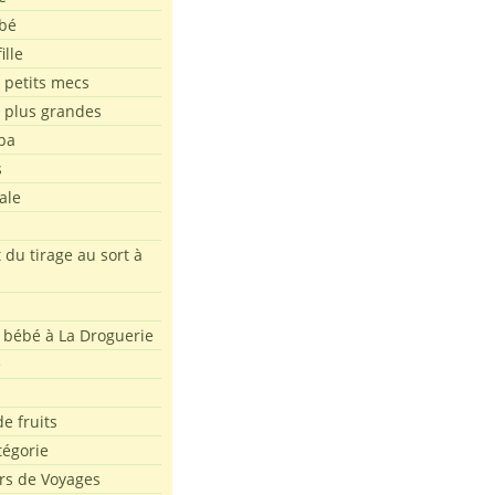
bé
ille
 petits mecs
s plus grandes
pa
s
ale
 du tirage au sort à
 bébé à La Droguerie
e
e fruits
tégorie
rs de Voyages