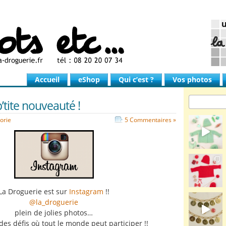
Accueil
eShop
Qui c’est ?
Vos photos
’tite nouveauté !
orie
5 Commentaires »
La Droguerie est sur
Instagram
!!
@la_droguerie
plein de jolies photos…
es défis où tout le monde peut participer !!