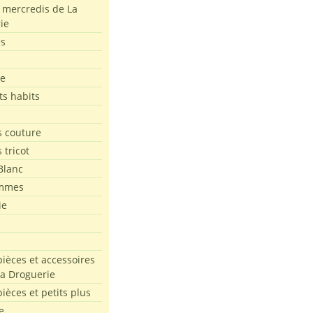
s mercredis de La
ie
es
le
ts habits
 couture
 tricot
Blanc
mmes
ie
pièces et accessoires
La Droguerie
pièces et petits plus
e