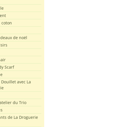
le
ent
e coton
e
adeaux de noël
isirs
air
dy Scarf
me
 Douillet avec La
ie
atelier du Trio
us
ants de La Droguerie