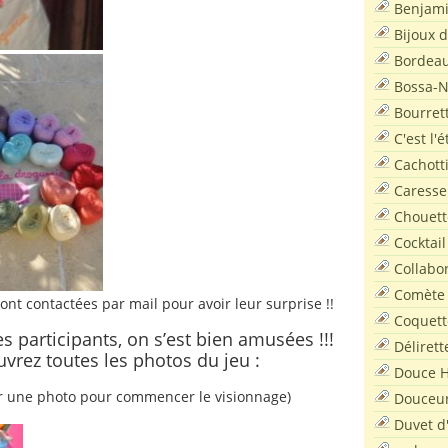
Benjam
Bijoux 
Bordea
Bossa-
Bourret
C'est l'
Cachott
Caresse
Chouett
Cocktail
Collabo
Comète
nt contactées par mail pour avoir leur surprise !!
Coquett
es participants, on s’est bien amusées !!!
Délirett
vrez toutes les photos du jeu :
Douce H
ur une photo pour commencer le visionnage)
Douceu
Duvet d