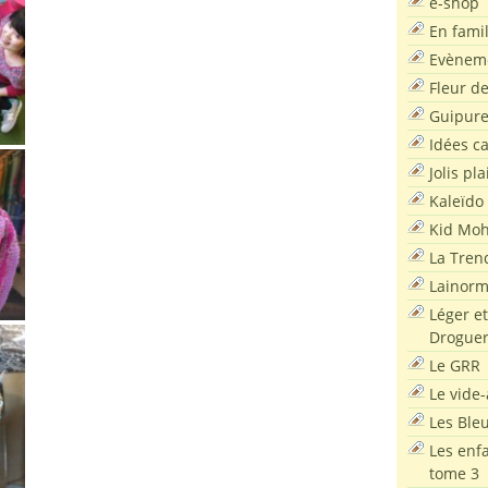
e-shop
En famil
Evènem
Fleur d
Guipur
Idées c
Jolis pla
Kaleïdo
Kid Moh
La Tren
Lainor
Léger et
Droguer
Le GRR
Le vide-
Les Ble
Les enf
tome 3