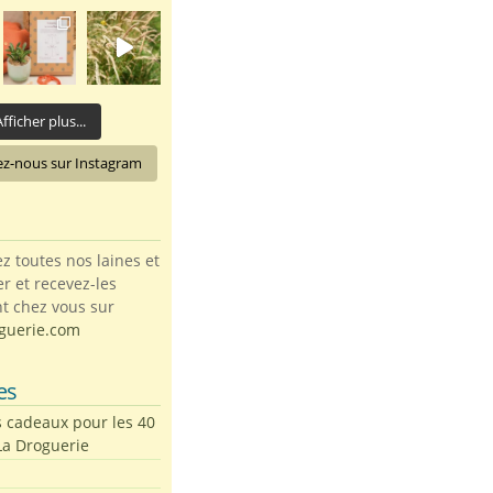
fficher plus...
ez-nous sur Instagram
toutes nos laines et
ter et recevez-les
t chez vous sur
guerie.com
es
s cadeaux pour les 40
La Droguerie