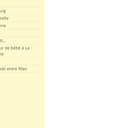
e
urg
relle
erie
tc..
r de bébé à La
ie
ds entre filles