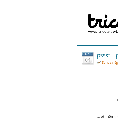
pssst… p
MAI
04
Sans catég
… et même d