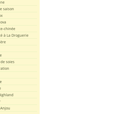
ine
de saison
ux
Nova
te-chinée
été à La Droguerie
ière
e
 de soies
ration
e
e
ighland
r
'Anjou