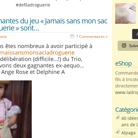
#defiladroguerie
nantes du jeu « Jamais sans mon sac
uerie » sont…
A
orie
7 Commentaires »
s êtes nombreux à avoir participé à
Suiv
amaissansmonsacladroguerie
délibération (difficile…!) du Trio,
eShop
vons deux gagnantes ex-aequo…
Ange Rose et Delphine A
Commandez 
fils à trico
directemen
www.ladro
Catégori
40 idée
ans de 
Alpaga