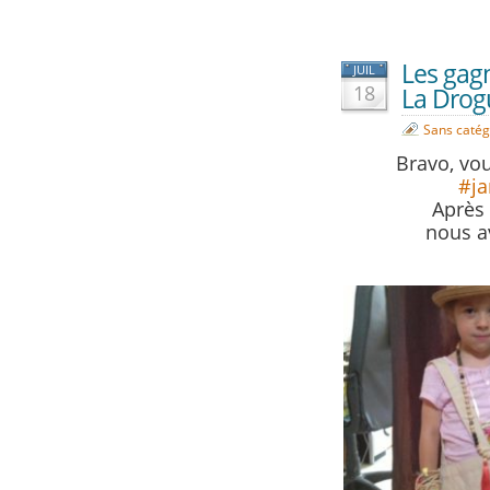
Les gag
JUIL
18
La Drog
Sans catég
Bravo, vou
#j
Après 
nous a