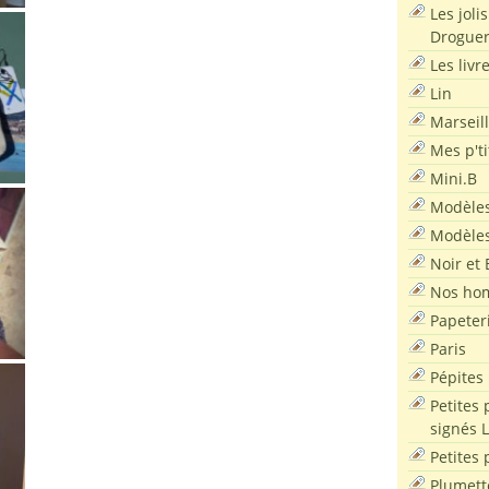
Les joli
Droguer
Les livr
Lin
Marseil
Mes p'ti
Mini.B
Modèles
Modèles
Noir et 
Nos ho
Papeter
Paris
Pépites
Petites 
signés 
Petites 
Plumett