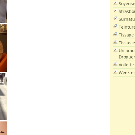
Soyeus
Strasbo
Surnatu
Teintur
Tissage
Tissus e
Un amou
Droguer
Voilette
Week-en