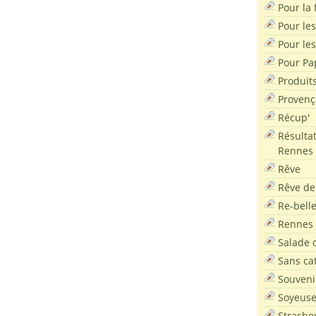
Pour la f
Pour les
Pour le
Pour Pa
Produit
Provenç
Récup'
Résultat
Rennes
Rêve
Rêve de
Re-bell
Rennes
Salade d
Sans ca
Souveni
Soyeus
Strasbo