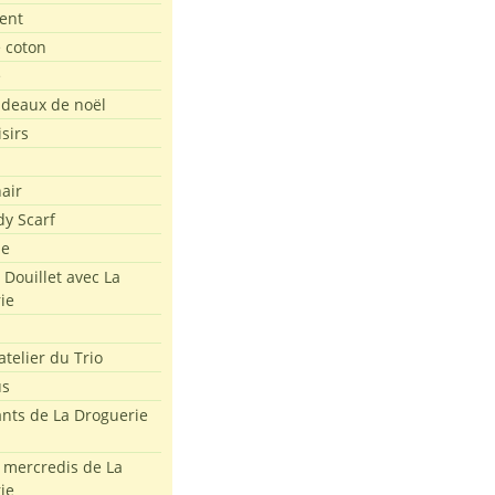
ent
e coton
e
adeaux de noël
isirs
air
dy Scarf
me
 Douillet avec La
ie
atelier du Trio
us
ants de La Droguerie
s mercredis de La
ie