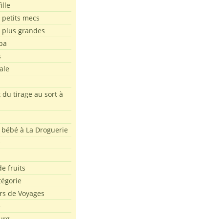
ille
 petits mecs
s plus grandes
pa
s
ale
 du tirage au sort à
 bébé à La Droguerie
e
e fruits
tégorie
rs de Voyages
e
urg