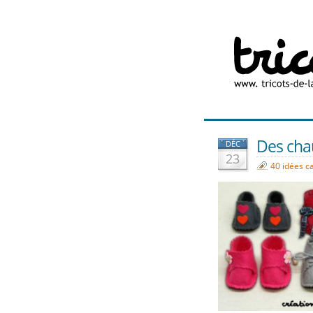
Des chau
DÉC
23
40 idées c