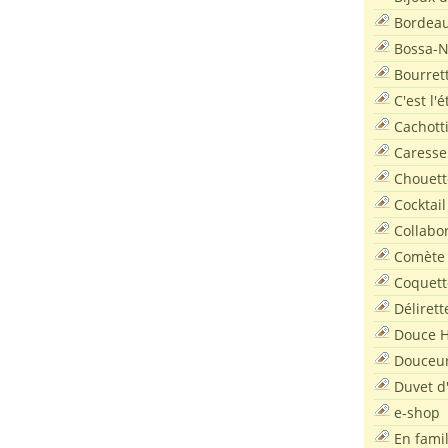
Bordea
Bossa-
Bourret
C'est l'
Cachott
Caresse
Chouett
Cocktail
Collabo
Comète
Coquett
Délirett
Douce H
Douceu
Duvet d
e-shop
En famil