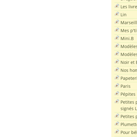
Les livr
Lin
Marseil
Mes p'ti
Mini.B
Modèles
Modèles
Noir et 
Nos ho
Papeter
Paris
Pépites
Petites 
signés 
Petites 
Plumett
Pour bé