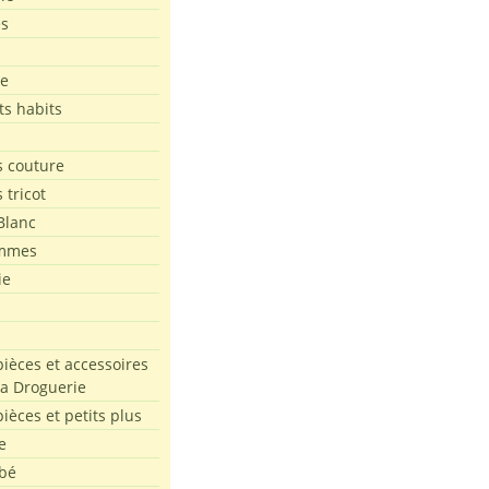
es
le
ts habits
 couture
 tricot
Blanc
mmes
ie
pièces et accessoires
La Droguerie
pièces et petits plus
e
bé