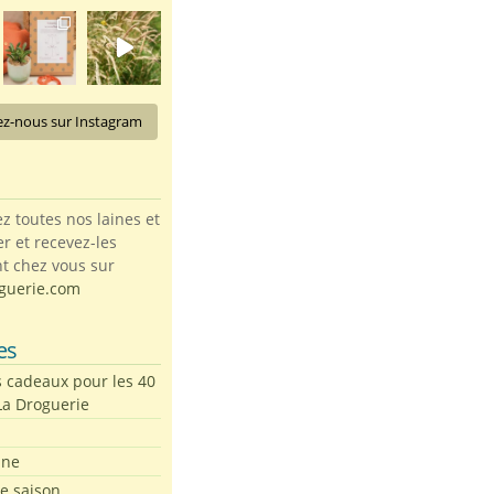
ez-nous sur Instagram
toutes nos laines et
ter et recevez-les
t chez vous sur
guerie.com
es
s cadeaux pour les 40
La Droguerie
ine
de saison