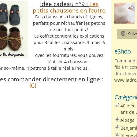
Idée cadeau n°9 :
Les
petits chaussons en feutre
Des chaussons chauds et rigolos,
parfaits pour réchauffer les petons
de nos tout petits !
Suiv
Le coffret contient les explications
pour 3 tailles : naissance, 3 mois, 6
mois.
eShop
Avec les fournitures, vous pouvez
Commandez 
réaliser 4 chaussons.
fils à trico
er soi-même. 4 patrons à taille réelle inclus.
directemen
les commander directement en ligne :
www.ladro
ICI
Catégori
40 idée
ans de 
Alpaga
Benjam
Bijoux 