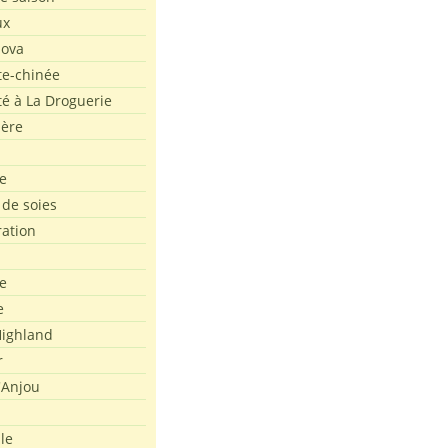
ux
Nova
te-chinée
été à La Droguerie
ière
e
 de soies
ration
e
e
ighland
r
'Anjou
le