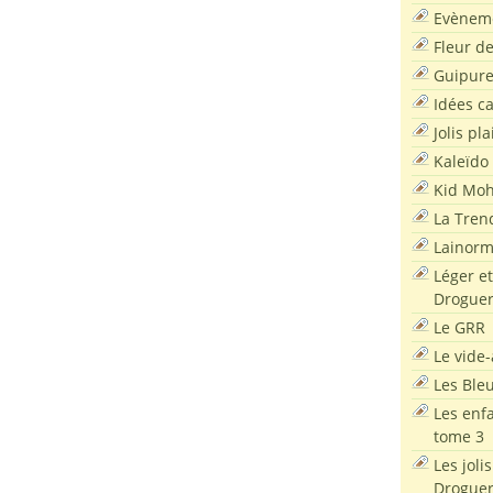
Evènem
Fleur d
Guipur
Idées c
Jolis pla
Kaleïdo
Kid Moh
La Tren
Lainor
Léger et
Droguer
Le GRR
Le vide-
Les Ble
Les enf
tome 3
Les joli
Droguer