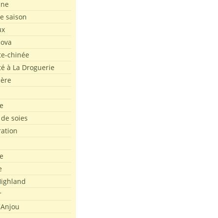
ine
de saison
ux
Nova
te-chinée
été à La Droguerie
ière
e
 de soies
ration
e
e
ighland
r
'Anjou