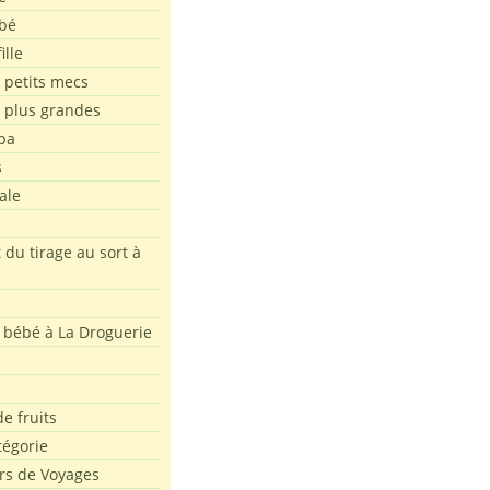
bé
ille
 petits mecs
s plus grandes
pa
s
ale
 du tirage au sort à
 bébé à La Droguerie
e
e fruits
tégorie
rs de Voyages