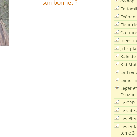
e-shop
son bonnet ?
En famil
Evènem
Fleur d
Guipur
Idées c
Jolis pla
Kaleïdo
Kid Moh
La Tren
Lainor
Léger et
Droguer
Le GRR
Le vide-
Les Ble
Les enf
tome 3