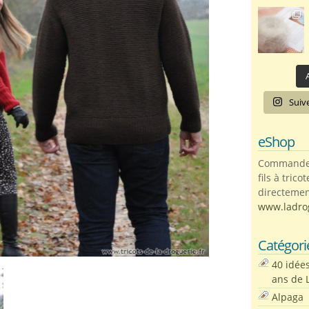
A
Suiv
eShop
Commandez 
fils à trico
directemen
www.ladro
Catégori
40 idée
ans de 
Alpaga