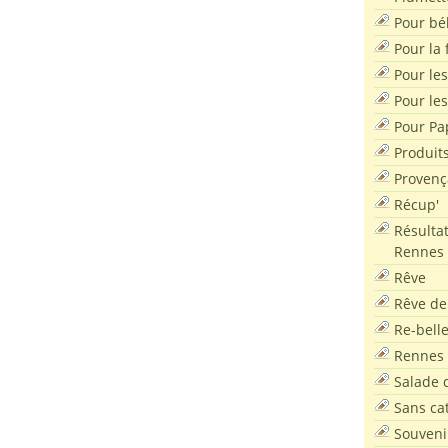
Pour bé
Pour la f
Pour les
Pour le
Pour Pa
Produit
Provenç
Récup'
Résultat
Rennes
Rêve
Rêve de
Re-bell
Rennes
Salade d
Sans ca
Souveni