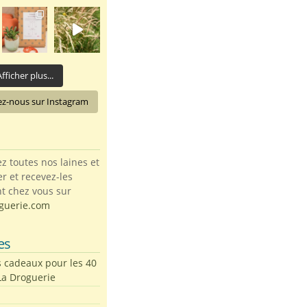
fficher plus...
ez-nous sur Instagram
toutes nos laines et
ter et recevez-les
t chez vous sur
guerie.com
es
s cadeaux pour les 40
La Droguerie