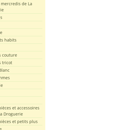
s mercredis de La
ie
es
le
ts habits
 couture
 tricot
Blanc
mmes
ie
pièces et accessoires
La Droguerie
pièces et petits plus
e