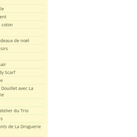
le
ent
e coton
e
adeaux de noël
isirs
air
dy Scarf
me
 Douillet avec La
ie
atelier du Trio
us
ants de La Droguerie