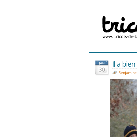
Il a bie
JAN
30
Benjamine