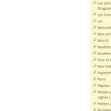
Les joli
Droguer
Les livr
Lin
Marseil
Mes p'ti
Mini.B
Modèles
Modèles
Noir et 
Nos ho
Papeter
Paris
Pépites
Petites 
signés 
Petites 
Plumett