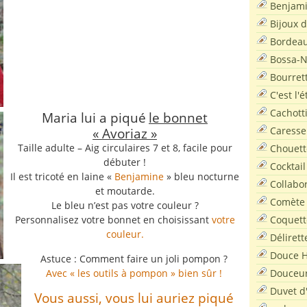
Benjam
Bijoux 
Bordea
Bossa-
Bourret
C'est l'
Cachott
Maria lui a piqué
le bonnet
Caresse
« Avoriaz »
Taille adulte – Aig circulaires 7 et 8, facile pour
Chouett
débuter !
Cocktail
Il est tricoté en laine «
Benjamine
» bleu nocturne
Collabo
et moutarde.
Comète
Le bleu n’est pas votre couleur ?
Coquett
Personnalisez votre bonnet en choisissant
votre
couleur.
Délirett
Douce H
Astuce : Comment faire un joli pompon ?
Douceu
Avec « les outils à pompon » bien sûr !
Duvet d
Vous aussi, vous lui auriez piqué