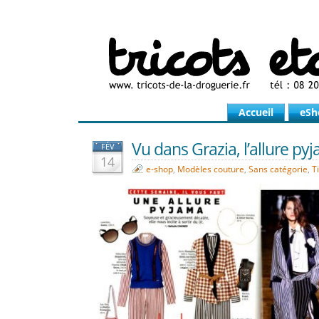
Accueil
eSh
Vu dans Grazia, l’allure pyj
FÉV
14
e-shop
,
Modèles couture
,
Sans catégorie
,
T