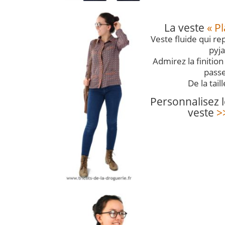
La veste
« P
Veste fluide qui re
pyj
Admirez la finition
passe
De la tail
Personnalisez l
veste
>