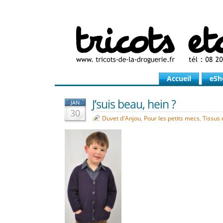
Accueil
eSh
J’suis beau, hein ?
JAN
30
Duvet d'Anjou
,
Pour les petits mecs
,
Tissus e