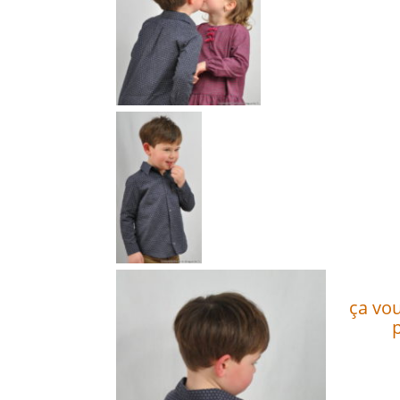
ça vou
p