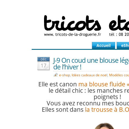
Accueil
eSh
J-9 On coud une blouse lég
DÉC
17
de l’hiver !
e-shop
,
Idées cadeaux de noël
,
Modèles cou
Elle est canon
ma blouse fluide «
le détail chic : les manches 
poignets !
Vous avez reconnu mes boucle
Elles sont dans
la trousse à B.O