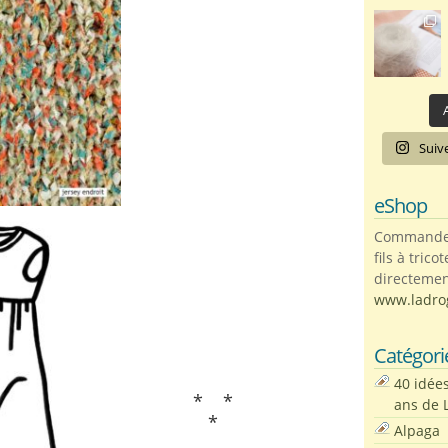
A
Suiv
eShop
Commandez 
fils à trico
directemen
www.ladro
Catégori
40 idée
* *
ans de 
*
Alpaga