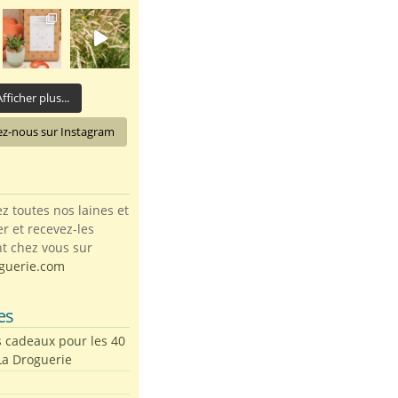
fficher plus...
ez-nous sur Instagram
toutes nos laines et
ter et recevez-les
t chez vous sur
guerie.com
es
s cadeaux pour les 40
La Droguerie