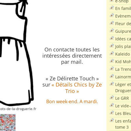
e-shop
En famil
Evènem
Fleur d
Guipur
Idées c
..
Jolis pla
On contacte toutes les
Kaleïdo
intéressées directement
par mail.
Kid Moh
La Tren
Lainor
« Ze Délirette Touch »
sur
« Détails Chics by Ze
Léger et
Trio »
Droguer
Le GRR
Bon week-end. A mardi.
Le vide-
Les Ble
Les enf
tome 3