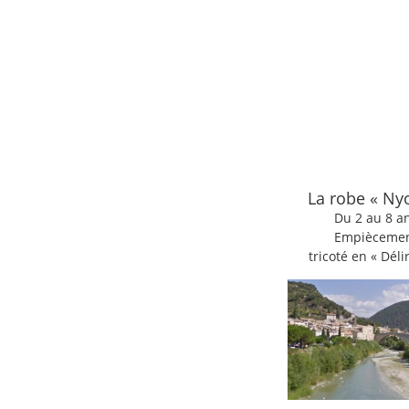
La robe « Ny
Du 2 au 8 a
Empièceme
tricoté en « Déli