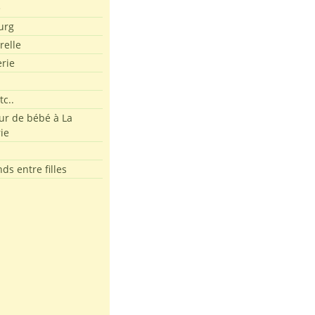
e
urg
relle
erie
tc..
r de bébé à La
ie
ds entre filles