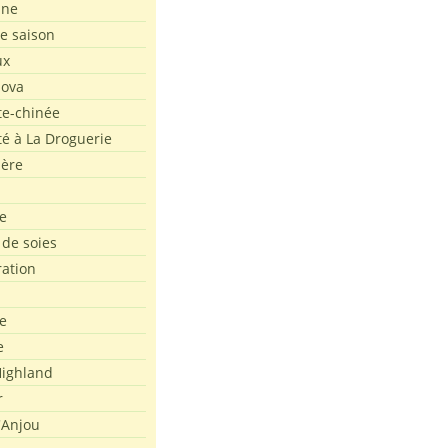
ine
de saison
ux
Nova
te-chinée
été à La Droguerie
ière
e
 de soies
ration
e
e
ighland
r
'Anjou