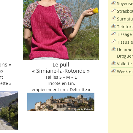
Soyeus
Strasbo
Surnatu
Teintur
Tissage
Tissus e
Un amou
Droguer
Voilette
ons »
Le pull
« Simiane-la-Rotonde »
ns
Week-en
nt
Tailles S – M – L
rette »
Tricoté en Lin,
empiècement en « Délirette »