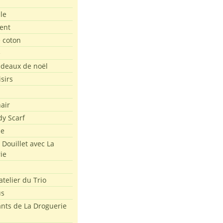
le
ent
e coton
e
adeaux de noël
isirs
air
dy Scarf
me
 Douillet avec La
ie
atelier du Trio
us
ants de La Droguerie