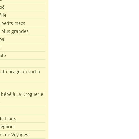
bé
ille
 petits mecs
s plus grandes
pa
s
ale
 du tirage au sort à
 bébé à La Droguerie
e
e fruits
tégorie
rs de Voyages