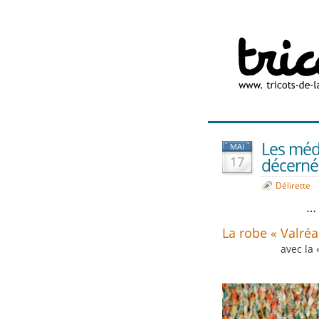
Les méda
MAI
17
décerné
Délirette
… 
La robe « Valréa
avec la 