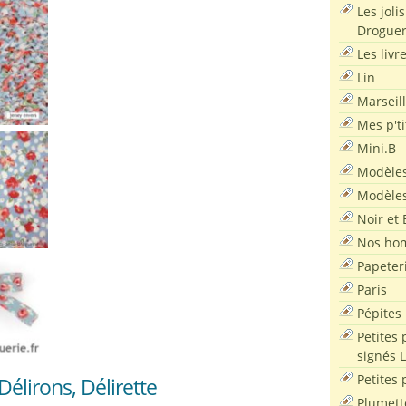
Les joli
Droguer
Les livr
Lin
Marseil
Mes p'ti
Mini.B
Modèles
Modèles
Noir et 
Nos ho
Papeter
Paris
Pépites
Petites 
signés 
Petites 
 Délirons, Délirette
Plumett