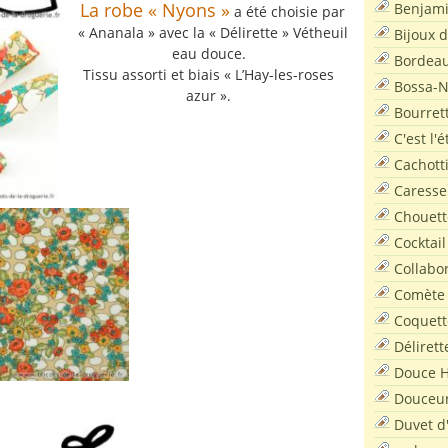
La robe « Nyons »
Benjam
a été choisie par
« Ananala » avec la « Délirette » Vétheuil
Bijoux 
eau douce.
Bordea
Tissu assorti et biais « L’Hay-les-roses
Bossa-
azur ».
Bourret
C'est l'
Cachott
Caresse
Chouett
Cocktail
Collabo
Comète
Coquett
Délirett
Douce H
Douceu
Duvet d