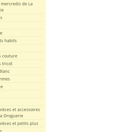
s mercredis de La
ie
es
le
ts habits
 couture
 tricot
Blanc
mmes
ie
pièces et accessoires
La Droguerie
pièces et petits plus
e