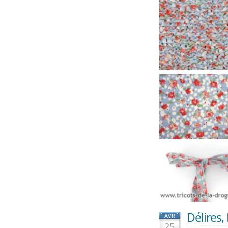
Délires,
AVR
25