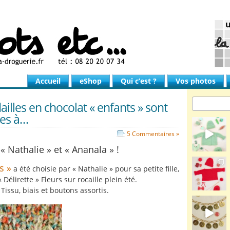
Accueil
eShop
Qui c’est ?
Vos photos
illes en chocolat « enfants » sont
es à…
5 Commentaires »
« Nathalie » et « Ananala » !
s »
a été choisie par « Nathalie » pour sa petite fille,
« Délirette » Fleurs sur rocaille plein été.
Tissu, biais et boutons assortis.