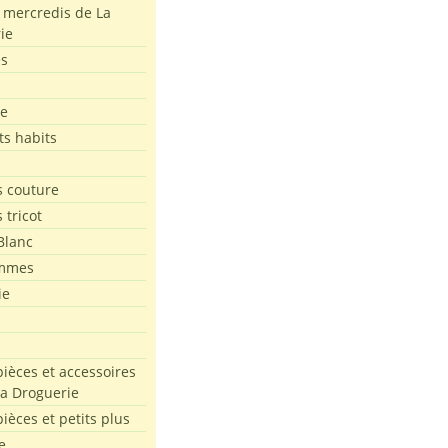
s mercredis de La
ie
es
le
ts habits
 couture
 tricot
Blanc
mmes
ie
pièces et accessoires
La Droguerie
pièces et petits plus
e