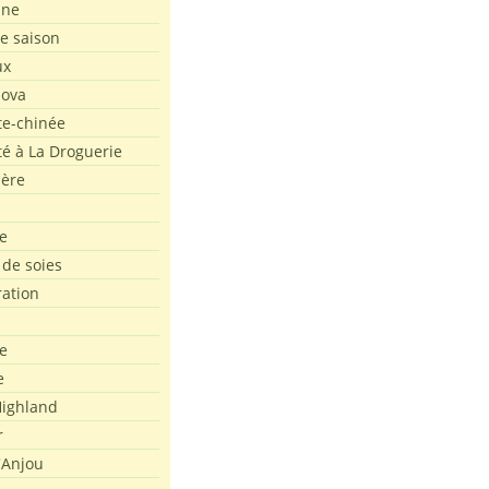
ine
de saison
ux
Nova
te-chinée
été à La Droguerie
ière
e
 de soies
ration
e
e
ighland
r
'Anjou