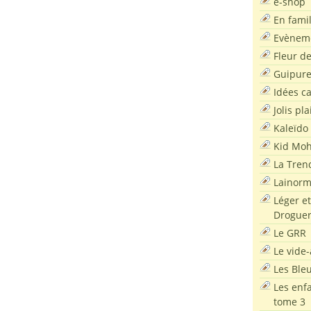
e-shop
En famil
Evènem
Fleur d
Guipur
Idées c
Jolis pla
Kaleïdo
Kid Moh
La Tren
Lainor
Léger et
Droguer
Le GRR
Le vide-
Les Ble
Les enf
tome 3