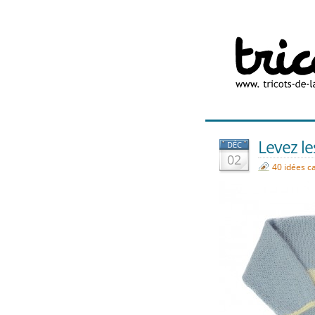
Levez le
DÉC
02
40 idées c