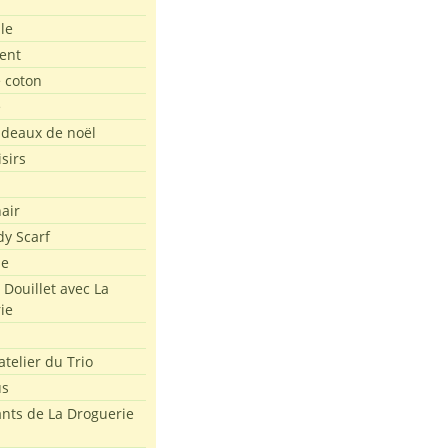
le
ent
e coton
e
adeaux de noël
isirs
air
dy Scarf
me
 Douillet avec La
ie
atelier du Trio
us
ants de La Droguerie