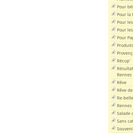
Pour bé
Pour la f
Pour les
Pour le
Pour Pa
Produit
Provenç
Récup'
Résultat
Rennes
Rêve
Rêve de
Re-bell
Rennes
Salade d
Sans ca
Souveni