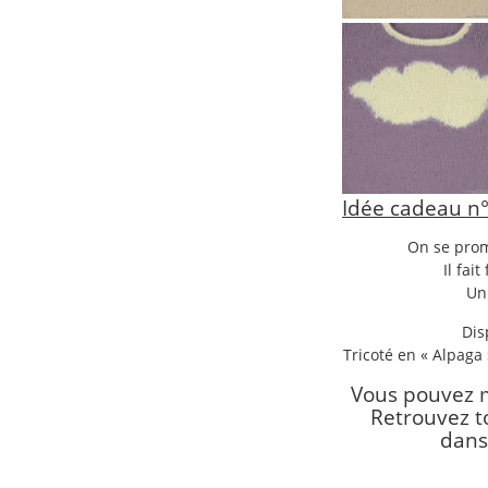
Idée cadeau n°2
On se prom
Il fai
Un 
Dis
Tricoté en « Alpaga 
Vous pouvez 
Retrouvez t
dans