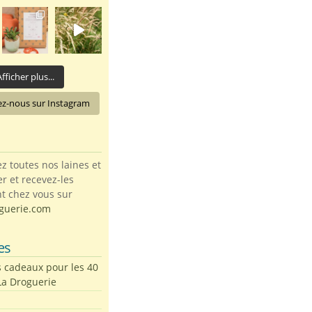
fficher plus...
ez-nous sur Instagram
toutes nos laines et
ter et recevez-les
t chez vous sur
guerie.com
es
s cadeaux pour les 40
La Droguerie