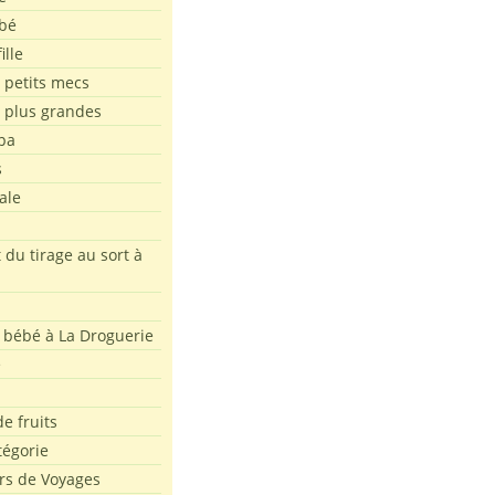
bé
ille
 petits mecs
s plus grandes
pa
s
ale
 du tirage au sort à
 bébé à La Droguerie
e
e fruits
tégorie
rs de Voyages