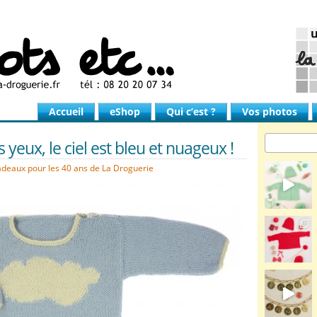
Accueil
eShop
Qui c’est ?
Vos photos
s yeux, le ciel est bleu et nuageux !
adeaux pour les 40 ans de La Droguerie