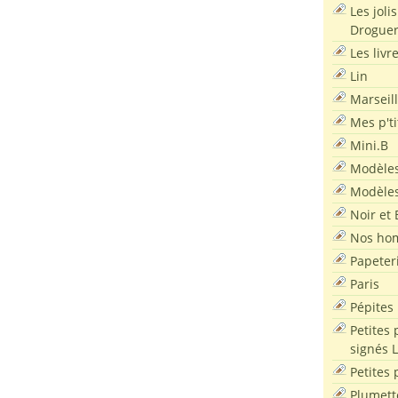
Les joli
Droguer
Les livr
Lin
Marseil
Mes p'ti
Mini.B
Modèles
Modèles
Noir et 
Nos ho
Papeter
Paris
Pépites
Petites 
signés 
Petites 
Plumett