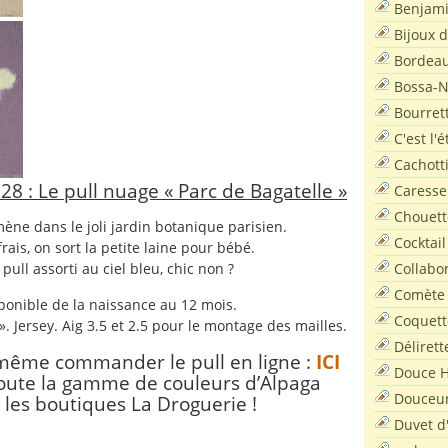
Benjam
Bijoux 
Bordea
Bossa-
Bourret
C'est l'
Cachott
8 : Le pull nuage « Parc de Bagatelle »
Caresse
Chouett
ène dans le joli jardin botanique parisien.
Cocktail
t frais, on sort la petite laine pour bébé.
Collabo
pull assorti au ciel bleu, chic non ?
Comète
ponible de la naissance au 12 mois.
Coquett
». Jersey. Aig 3.5 et 2.5 pour le montage des mailles.
Délirett
même commander le pull en ligne :
ICI
Douce H
oute la gamme de couleurs d’Alpaga
Douceu
 les boutiques La Droguerie !
Duvet d