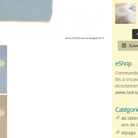
A
Suiv
eShop
Commandez 
fils à trico
directemen
www.ladro
Catégori
40 idée
ans de 
Alpaga