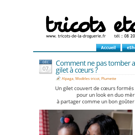
Accueil
eSh
Comment ne pas tomber a
DÉC
07
gilet à cœurs ?
Alpaga
,
Modèles tricot
,
Plumette
Un gilet couvert de cœurs formés
pour un look en duo mère
à partager comme un bon goûter 