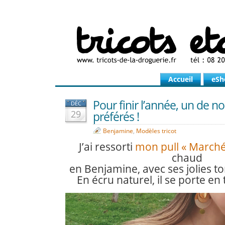
Accueil
eSh
Pour finir l’année, un de n
DÉC
29
préférés !
Benjamine
,
Modèles tricot
J’ai ressorti
mon pull « Marché
chaud
en Benjamine, avec ses jolies t
En écru naturel, il se porte en