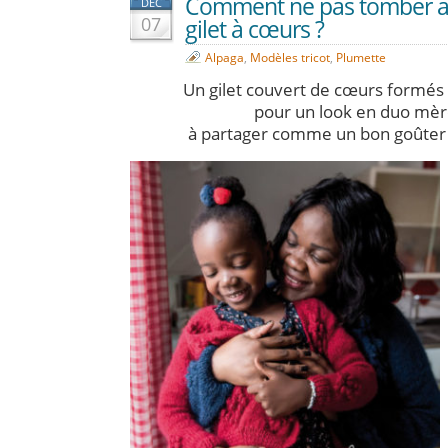
Comment ne pas tomber a
DÉC
07
gilet à cœurs ?
Alpaga
,
Modèles tricot
,
Plumette
Un gilet couvert de cœurs formés
pour un look en duo mère
à partager comme un bon goûter 