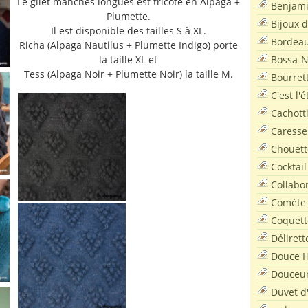
Le gilet manches longues est tricoté en Alpaga +
Benjam
Plumette.
Bijoux 
Il est disponible des tailles S à XL.
Bordea
Richa (Alpaga Nautilus + Plumette Indigo) porte
Bossa-
la taille XL et
Tess (Alpaga Noir + Plumette Noir) la taille M.
Bourret
C'est l'
Cachott
Caresse
Chouett
Cocktail
Collabo
Comète
Coquett
Délirett
Douce H
Douceu
Duvet d