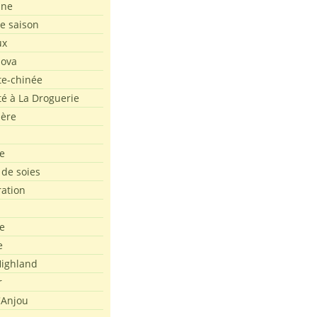
ine
de saison
ux
Nova
te-chinée
été à La Droguerie
ière
e
 de soies
ration
e
e
ighland
r
'Anjou