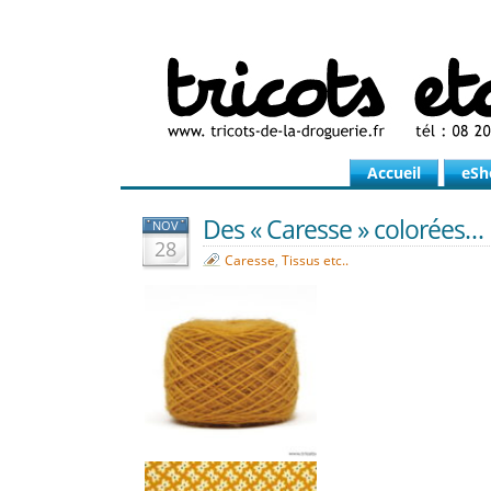
Accueil
eSh
Des « Caresse » colorées…
NOV
28
Caresse
,
Tissus etc..