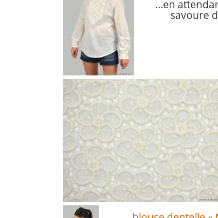
…en attendan
savoure du
blouse dentelle «