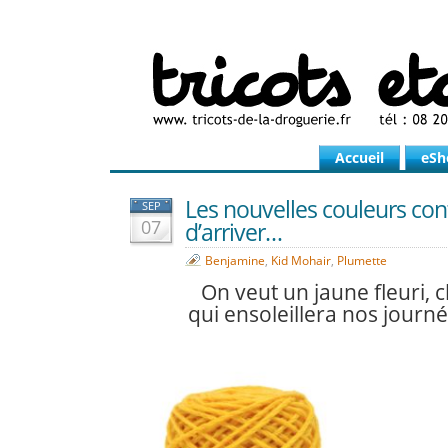
Accueil
eSh
Les nouvelles couleurs con
SEP
07
d’arriver…
Benjamine
,
Kid Mohair
,
Plumette
On veut un jaune fleuri, 
qui ensoleillera nos journ