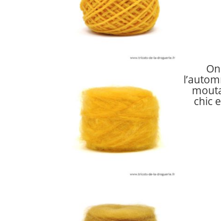
On
l’autom
mouta
chic 