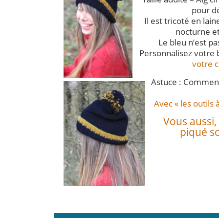
pour dé
Il est tricoté en lain
nocturne e
Le bleu n’est pa
Personnalisez votre 
votre c
Astuce : Comment
Avec « les outils
Vous aussi, 
piqué s