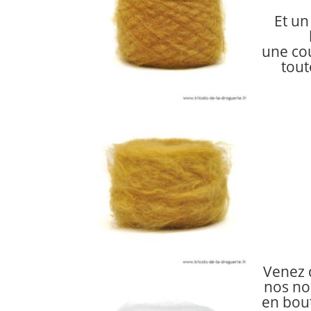
Et un 
une cou
tout
Venez 
nos no
en bou