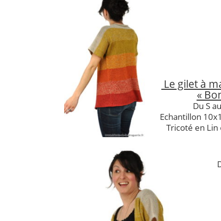
Le gilet à 
« Bon
Du S au
Echantillon 10x
Tricoté en Lin
D