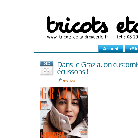
Accueil
eSh
Dans le Grazia, on customi
DÉC
05
écussons !
e-shop