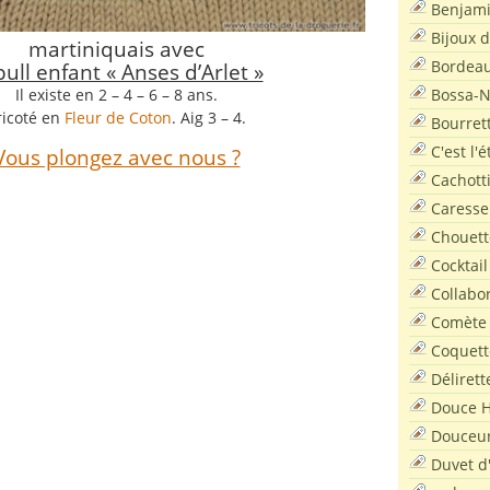
Benjam
Bijoux 
martiniquais avec
Bordea
pull enfant « Anses d’Arlet »
Bossa-
Il existe en 2 – 4 – 6 – 8 ans.
ricoté en
Fleur de Coton
. Aig 3 – 4.
Bourret
C'est l'
Vous plongez avec nous ?
Cachott
Caresse
Chouett
Cocktail
Collabo
Comète
Coquett
Délirett
Douce H
Douceu
Duvet d