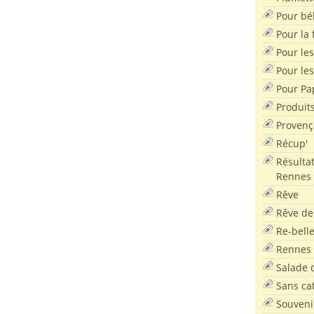
Pour bé
Pour la f
Pour les
Pour le
Pour Pa
Produit
Provenç
Récup'
Résultat
Rennes
Rêve
Rêve de
Re-bell
Rennes
Salade d
Sans ca
Souveni