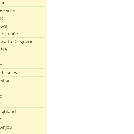
ine
de saison
ux
Nova
te-chinée
été à La Droguerie
ière
e
 de soies
ration
e
e
ighland
r
'Anjou