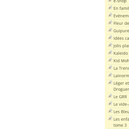
e-shop
En famil
Evènem
Fleur d
Guipur
Idées c
Jolis pla
Kaleïdo
Kid Moh
La Tren
Lainor
Léger et
Droguer
Le GRR
Le vide-
Les Ble
Les enf
tome 3