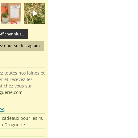
fficher plus...
ez-nous sur Instagram
toutes nos laines et
ter et recevez-les
t chez vous sur
guerie.com
es
s cadeaux pour les 40
La Droguerie