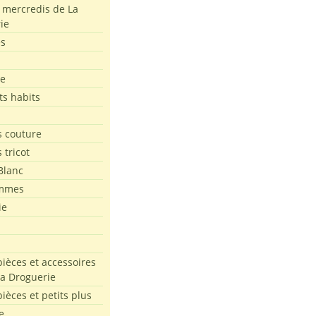
s mercredis de La
ie
es
le
ts habits
 couture
 tricot
Blanc
mmes
ie
pièces et accessoires
La Droguerie
pièces et petits plus
e