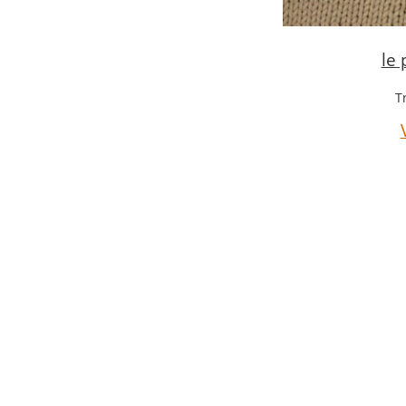
le 
T