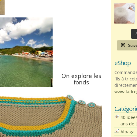
A
Suiv
eShop
Commandez 
On explore les
fils à trico
fonds
directemen
www.ladro
Catégori
40 idée
ans de 
Alpaga