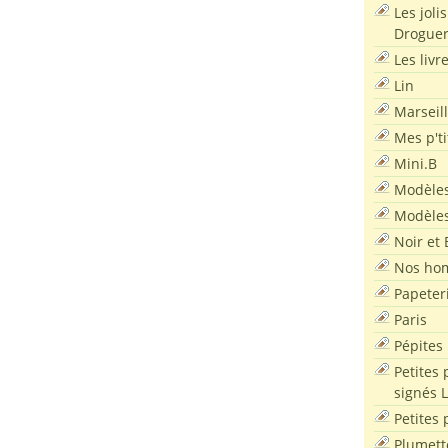
Les joli
Droguer
Les livr
Lin
Marseil
Mes p'ti
Mini.B
Modèles
Modèles
Noir et 
Nos ho
Papeter
Paris
Pépites
Petites 
signés 
Petites 
Plumett