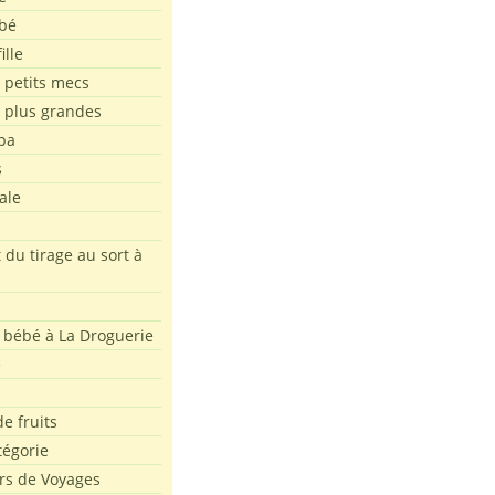
bé
ille
 petits mecs
s plus grandes
pa
s
ale
 du tirage au sort à
 bébé à La Droguerie
e
e fruits
tégorie
rs de Voyages