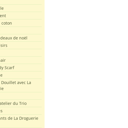
le
ent
e coton
e
adeaux de noël
isirs
air
dy Scarf
me
 Douillet avec La
ie
atelier du Trio
us
ants de La Droguerie