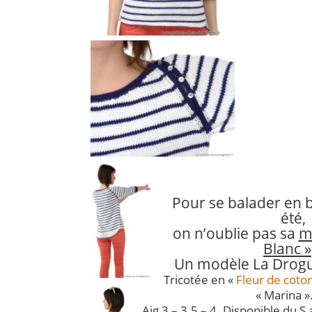
Pour se balader en 
été,
on n’oublie pas sa
m
Blanc »
Un modèle La Drogu
Tricotée en «
Fleur de coto
« Marina »
Aig 3 – 3.5 – 4. Disponible du S a