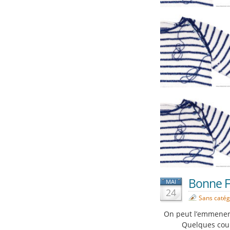
Bonne F
MAI
24
Sans catég
On peut l’emmener 
Quelques coup