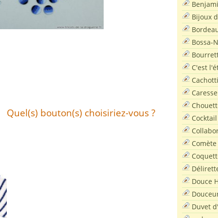
Benjam
Bijoux 
Bordea
Bossa-
Bourret
C'est l'
Cachott
Caresse
Chouett
Quel(s) bouton(s) choisiriez-vous ?
Cocktail
Collabo
Comète
Coquett
Délirett
Douce H
Douceu
Duvet d