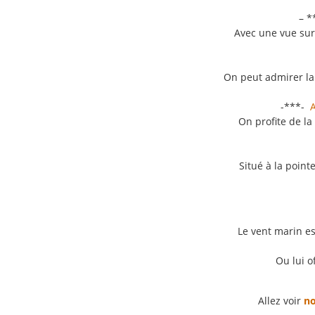
– *
Avec une vue sur 
On peut admirer la 
-***-
A
On profite de l
Situé à la poin
Le vent marin es
Ou lui o
Allez voir
no