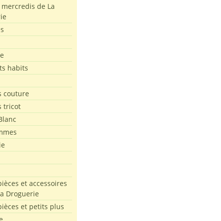
s mercredis de La
ie
es
le
ts habits
 couture
 tricot
Blanc
mmes
ie
pièces et accessoires
La Droguerie
pièces et petits plus
e