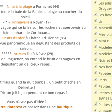
Les joli
** –
Nina à la plage
à Pornichet (44)
Droguer
toute la baie de la Baule, la plage au coucher du
Les livr
soleil…
Lin
– * –
Primavera
à Royan (17)
vague qui se brise sur les rochers et apercevoir au
Marseil
loin le phare de Cordouan…
Mes p'ti
u Puits d’Enfer
à Château d’Olonne (85)
Mini.B
a vue panoramique en dégustant des produits de
Modèles
saison…
-*****-
Ar Men Du
à Névez (29)
Modèles
te de Raguenez, on entend le bruit des vagues en
Noir et 
dégustant un délicieux repas…
Nos ho
Papeter
Paris
t frais quand la nuit tombe… un petit chèche en
Pépites
Délirette ?
ffrir un joli bijou pendant ce bon repas ?
Petites 
signés 
Vous n’avez pas d’idée ?
Petites 
tre Pinterest
et passez dans une
boutique
.
Plumett