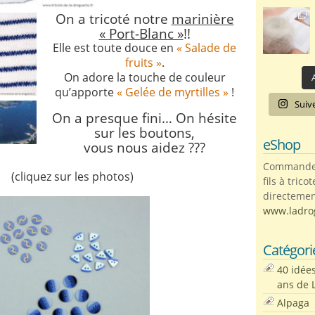
On a tricoté notre
marinière
« Port-Blanc »
!!
Elle est toute douce en
« Salade de
fruits »
.
On adore la touche de couleur
A
qu’apporte
« Gelée de myrtilles »
!
Suiv
On a presque fini… On hésite
sur les boutons,
eShop
vous nous aidez ???
Commandez 
(cliquez sur les photos)
fils à trico
directemen
www.ladro
Catégori
40 idée
ans de 
Alpaga