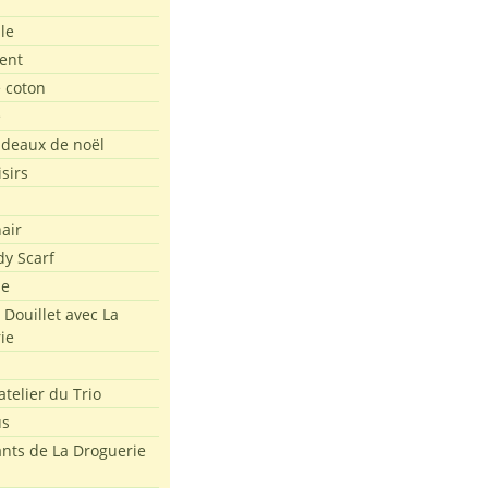
le
ent
e coton
e
adeaux de noël
isirs
air
dy Scarf
me
 Douillet avec La
ie
atelier du Trio
us
ants de La Droguerie