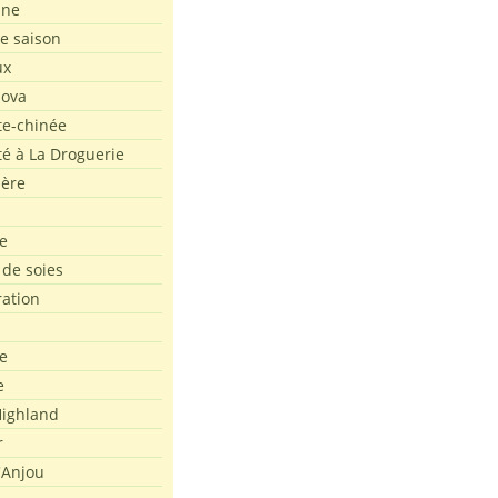
ine
de saison
ux
Nova
te-chinée
été à La Droguerie
ière
e
 de soies
ration
e
e
ighland
r
'Anjou