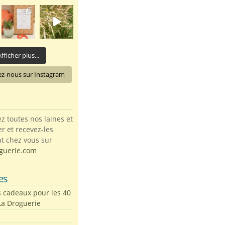
fficher plus...
ez-nous sur Instagram
toutes nos laines et
ter et recevez-les
t chez vous sur
guerie.com
es
s cadeaux pour les 40
La Droguerie