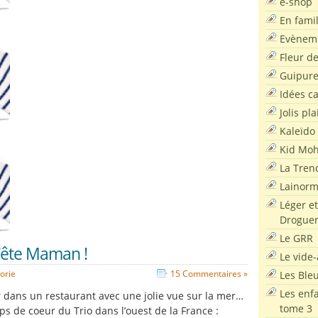
e-shop
En famil
Evènem
Fleur d
Guipur
Idées c
Jolis pla
Kaleïdo
Kid Moh
La Tren
Lainor
Léger et
Droguer
Le GRR
ête Maman !
Le vide-
Les Ble
orie
15 Commentaires »
Les enf
dans un restaurant avec une jolie vue sur la mer…
tome 3
s de coeur du Trio dans l’ouest de la France :