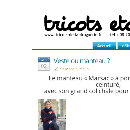
Accueil
eSh
Veste ou manteau ?
OCT
02
Kid Mohair
,
Récup'
Le manteau « Marsac » à por
ceinturé,
avec son grand col châle pour