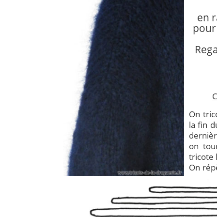
en r
pour 
Rega
C
On tric
la fin 
dernièr
on tou
tricote
On répè