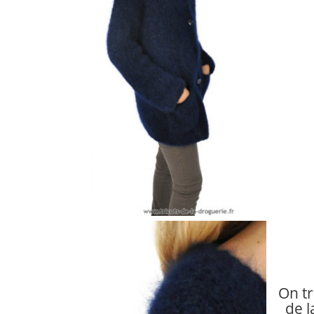
On tr
de 