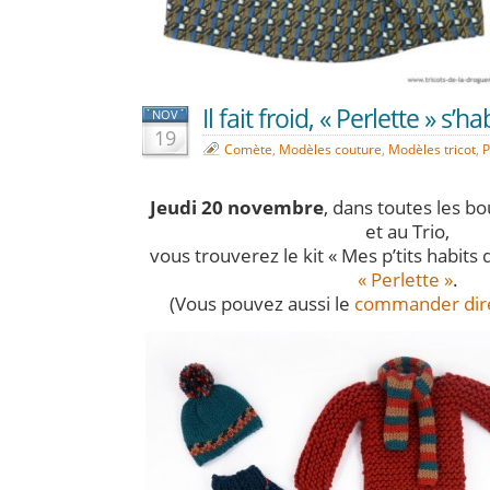
Il fait froid, « Perlette » s’habi
NOV
19
Comète
,
Modèles couture
,
Modèles tricot
,
P
Jeudi 20 novembre
, dans toutes les b
et au Trio,
vous trouverez le kit « Mes p’tits habits 
« Perlette »
.
(Vous pouvez aussi le
commander dire