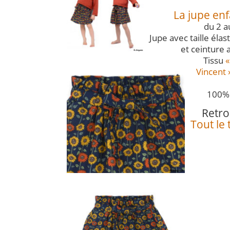
La jupe enf
du 2 a
Jupe avec taille éla
et ceinture 
Tissu
«
Vincent 
100% 
Retro
Tout le