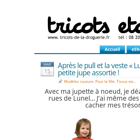
Accueil
eSh
Après le pull et la veste « Lu
MAR
15
petite jupe assortie !
Modèles couture
,
Pour la fille
,
Tissus etc..
Avec ma jupette à noeud, je d
rues de Lunel… J’ai même des
cacher mes trésor