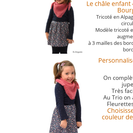
Le châle enfant 
Bourg
Tricoté en Alpa
circu
Modèle tricoté 
augmen
à 3 mailles des bord
bor
Personnalise
On complèt
jupe
Très faci
Au Trio on a
Fleurette
Choisissez
couleur de 