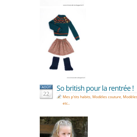
So british pour la rentrée !
AOÛT
22
Mes p'tits habits
,
Modèles couture
,
Modèles 
etc..