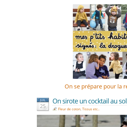
On se prépare pour la r
On sirote un cocktail au sole
JUIL
25
Fleur de coton
,
Tissus etc..