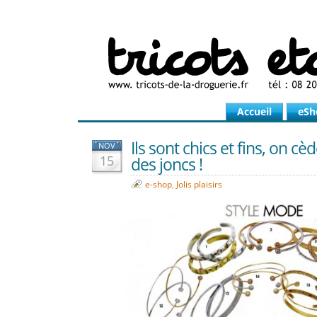
Accueil
eSh
Ils sont chics et fins, on cè
NOV
15
des joncs !
e-shop
,
Jolis plaisirs