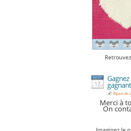
Retrouvez 
Gagnez 
AOÛT
17
gagnante
Bijoux de 
Merci à to
On conta
Imaginez le 