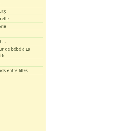
e
urg
relle
erie
tc..
r de bébé à La
ie
ds entre filles