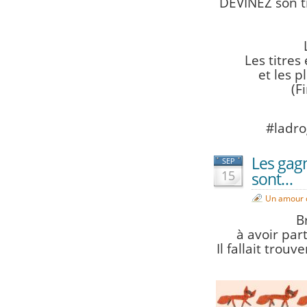
DEVINEZ son ti
Les titres
et
les p
(F
#ladro
Les gag
SEP
15
sont…
Un amour 
B
à avoir par
Il fallait tro