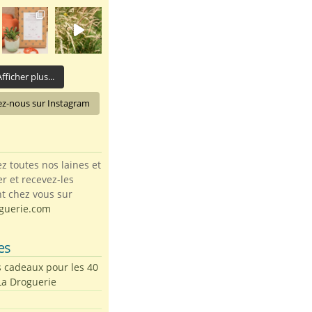
fficher plus...
ez-nous sur Instagram
toutes nos laines et
ter et recevez-les
t chez vous sur
guerie.com
es
s cadeaux pour les 40
La Droguerie