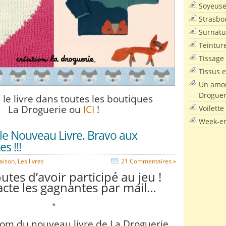
Soyeus
Strasbo
Surnatu
Teintur
Tissage
Tissus e
Un amou
Droguer
le livre
dans toutes les boutiques
La Droguerie ou
ICI
!
Voilette
Week-en
le Nouveau Livre. Bravo aux
s !!!
saison
,
Les livres
21 Commentaires »
utes d’avoir participé au jeu !
cte les gagnantes par mail…
*
nom du nouveau livre de La Droguerie