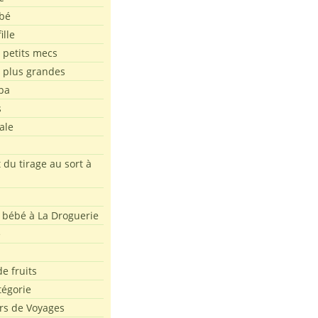
bé
ille
 petits mecs
s plus grandes
pa
s
ale
 du tirage au sort à
 bébé à La Droguerie
e
e fruits
tégorie
rs de Voyages