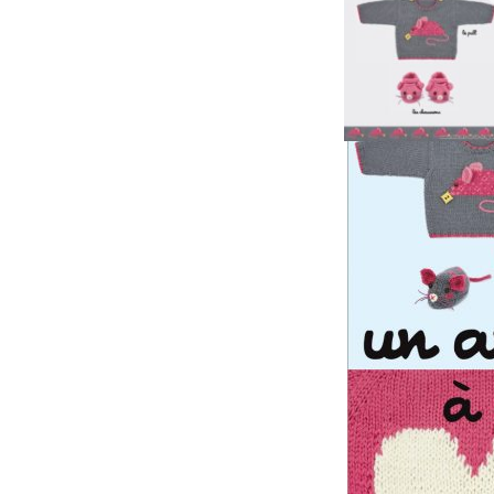
Courez l’ac
nombre de re
(fin du jeu