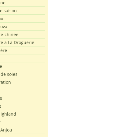
ine
de saison
ux
Nova
te-chinée
été à La Droguerie
ière
e
 de soies
ration
e
e
ighland
r
'Anjou