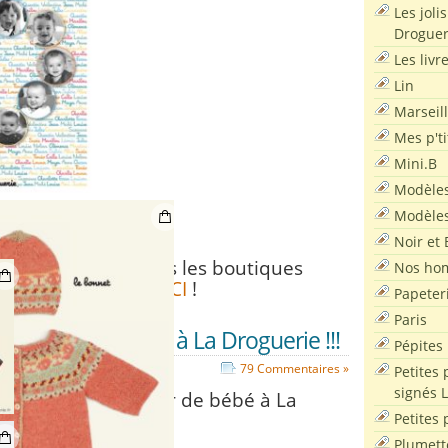
Les joli
Droguer
Les livr
Lin
Marseil
Mes p'ti
Mini.B
Modèles
Modèles
Noir et 
le livre dans toutes les boutiques
Nos ho
La Droguerie ou
ICI
!
Papeter
Paris
au livre de tricot à La Droguerie !!!
Pépites
de bébé à La Droguerie
79 Commentaires »
Petites 
signés 
au livre « Un amour de bébé à La
Droguerie »
Petites 
est arrivé !!!
Plumett