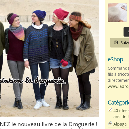
A
Suiv
eShop
Commandez 
fils à trico
directemen
www.ladro
Catégori
40 idée
ans de 
EZ le nouveau livre de la Droguerie !
Alpaga