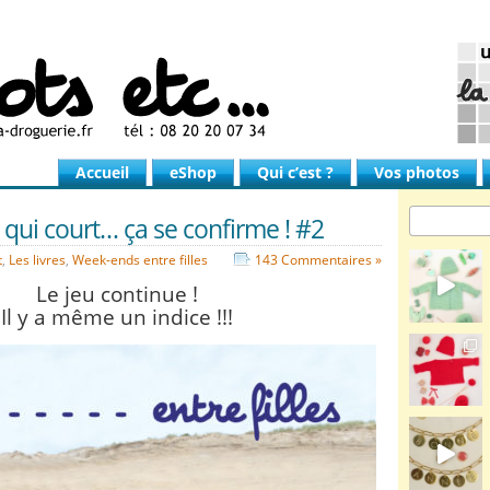
Accueil
eShop
Qui c’est ?
Vos photos
 qui court… ça se confirme ! #2
t
,
Les livres
,
Week-ends entre filles
143 Commentaires »
Le jeu continue !
Il y a même un indice !!!