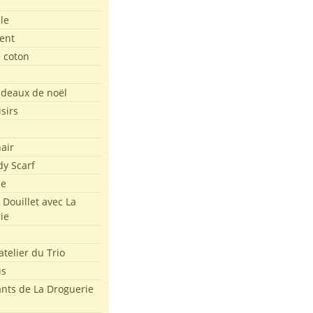
le
ent
e coton
e
adeaux de noël
isirs
air
dy Scarf
me
 Douillet avec La
ie
atelier du Trio
us
ants de La Droguerie