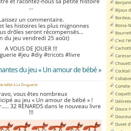
tre et
racontez-nous sa petite histoire
Benjam
…
Bijoux 
Bordea
Laissez un commentaire.
 et les histoires les plus mignonnes
Bossa-
lus drôles seront récompensés…
Bourret
in du jeu vendredi 25 août)
C'est l'
A VOUS DE JOUER !!!
Cachott
guerie #jeu #diy #tricots #livre
Caresse
Chouett
nantes du jeu « Un amour de bébé »
Cocktail
Collabo
de bébé à La Droguerie
Comète
ravo, vous êtes nombreux
Coquett
ticipé au jeu « Un amour de bébé » !
Délirett
uver….. 32 RENARDS dans le nouveau livre
Douce H
!!!
Douceu
Duvet d