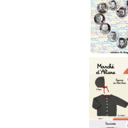
Retrouvez 
Un nouve
SEP
09
Un amour 
Le nouve