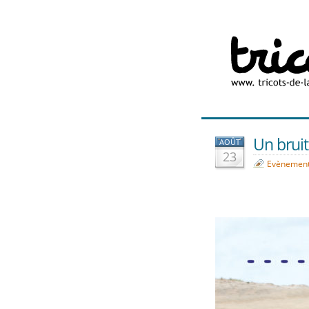
Un bruit
AOÛT
23
Evènemen