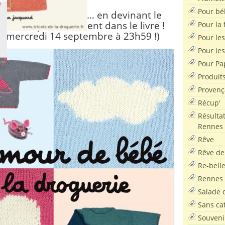
Pour bé
heter ou GAGNEZ-LE… en devinant le
nards qui se trouvent dans le livre !
Pour la f
 le mercredi 14 septembre à 23h59 !)
Pour les
Pour le
Pour Pa
Produit
Provenç
Récup'
Résultat
Rennes
Rêve
Rêve de
Re-bell
Rennes
Salade d
Sans ca
Souveni