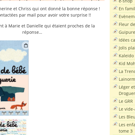
e-shop
En famil
therine et Chriss qui ont donné la bonne réponse !
ntactées par mail pour avoir votre surprise !!
Evènem
Fleur d
t à Marie et Danielle qui étaient proches de la
Guipur
réponse…
Idées c
Jolis pla
Kaleïdo
Kid Moh
La Tren
Lainor
Léger et
Droguer
Le GRR
Le vide-
Les Ble
Les enf
tome 3