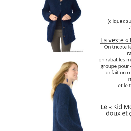
(cliquez s
La veste «
On tricote 
r
on rabat les m
groupe pour év
on fait un r
m
et le 
Le « Kid Mo
doux et ç