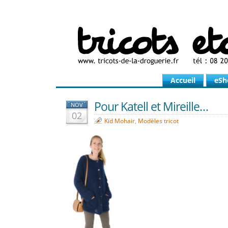
Accueil
eSh
Pour Katell et Mireille…
NOV
02
Kid Mohair
,
Modèles tricot